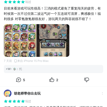
玩过
目前来看游戏可玩性很高！三消的模式避免了重复闯关的疲劳，有
时候第一次不过但第二波运气好一个五连就可清屏，爽感极佳！福
利很多 对零氪微氪都很友好，游玩两天的阵容就很不错了！
7 天前
来自 iPhone 15 Pro Max
+W-
:
托
5
2
胡老师带你出去玩
玩过