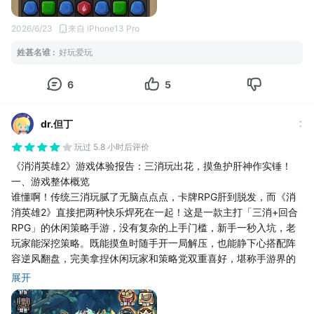
2026/6/23
来自 iPhone13 Pro
姓甚名谁
:
好玩爱玩
6
5
dr.但丁
玩过 5.8 小时后评价
《消消英雄2》游戏体验报告：三消玩出花，摸鱼护肝神作实锤！
一、游戏整体概览
谁懂啊！传统三消玩腻了无脑点点点，卡牌RPG肝到脱发，而《消
消英雄2》直接把两种快乐焊死在一起！这是一款主打「三消+回合
RPG」的休闲策略手游，没有复杂的上手门槛，新手一秒入坑，老
玩家能深挖策略。既能摸鱼时随手开一局解压，也能静下心搭配阵
容逆风翻盘，完美拿捏休闲玩家和策略党双重喜好，堪称手游界的
“百搭神器”。
展开
二、核心玩法：告别无脑消除，每一步都是战术
不同于普通消消乐只拼手速和眼力，《消消英雄2》的核心玩法直接