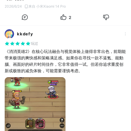
策略容易被随机性抵消。
2026/6/24
来自 小米Xiaomi 14 Pro
2. 后期偏“坐牢”
主线关卡无法扫荡，材料副本共用挑战次数；日常任务繁杂，需要
2
每日清完；中后期养成链条拉长（升星、觉醒、装备洗练），重复
操作多，很难随心所欲休闲游玩。
k k de f y
玩过
《消消英雄2》在核心玩法融合与视觉体验上做得非常出色，前期能
带来极强的爽快感和策略满足感。如果你在寻找一款不逼氪、能動
腦、画面好的碎片时间佳作，它非常值得一试。但若你追求重度创
新或极致的减负体验，可能需要谨慎考虑。