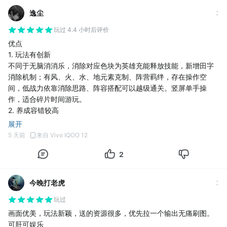
逸尘
玩过 4.4 小时后评价
优点
1. 玩法有创新
不同于无脑消消乐，消除对应色块为英雄充能释放技能，新增田字
消除机制；有风、火、水、地元素克制、阵营羁绊，存在操作空
间，低战力依靠消除思路、阵容搭配可以越级通关。竖屏单手操
作，适合碎片时间游玩。
2. 养成容错较高
支持英雄等级免费重置，资源全额返还，可以自由测试阵容；无绝
展开
对废卡，R、SR英雄能够担任主力，不用强行追求SSR。新手福利
5 天前
来自 Vivo IQOO 12
充足，无强制弹窗广告。
2
3. 游戏模式丰富
主线闯关、迷雾之海（肉鸽玩法）、试炼塔、竞技场等多种玩法，
兼顾休闲闯关与策略挑战；卡通画风流畅，消除连击手感不错。
今晚打老虎
缺点:
1. 运气权重过高
玩过
缺少色块转换技能，战斗极度依赖棋盘刷新。即便战力高于关卡标
画面优美，玩法新颖，送的资源很多，优先拉一个输出无痛刷图。
准，色块刷新差容易断输出、直接暴毙，大量对局需要反复重开，
可肝可娱乐