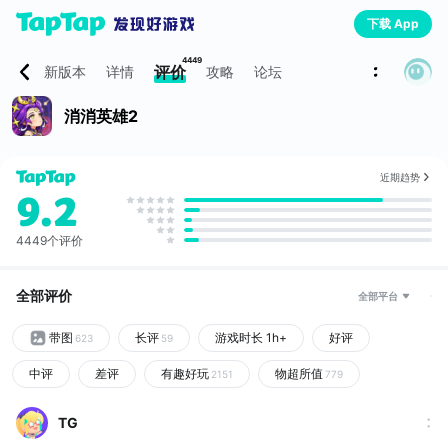
下载 App
4449
评价
新版本
详情
攻略
论坛
消消英雄2
近期趋势
9.2
4449个评价
全部评价
全部平台
带图
长评
游戏时长 1h+
好评
623
59
中评
差评
有趣好玩
物超所值
2151
779
画面优秀
448
TG