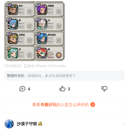
2. 深度玩家专属：国王宝藏、魔王试炼副本可以刷取海量资源，助
力英雄养成；独创迷雾之海Roguelike模式，随机词条、随机buff、
随机关卡，每一次闯关都是全新体验，随机性拉满，耐玩度直接飙
升。
3. 技术党专属：技巧挑战赛采用绝对公平阵容机制，不拼氪金数
值，只拼消除手法和战术思路，平民玩家也能吊打大佬，纯靠实力
上分，成就感直接拉满。
（二）零废卡养成，平民玩家狂喜
很多卡牌手游通病就是“低级卡全是垃圾，氪金抽卡才是王道”，但
《消消英雄2》直接反向内卷，全员有用，拒绝废卡内卷！
游戏所有英雄无鸡肋设定，不管是稀有SSR还是普通SR、基础白
2026/6/25
来自 iPhone 14 Pro Max
卡，都有专属定位和独特技能。低稀有度英雄经过培养，完全能扛
熊猫时光机
:
游戏好玩，多点礼包码就更好了
起主力大旗，不存在抽到普通卡牌直接仓管的情况。
而且养成机制超级护肝，优化了传统养成套路，升级装备无需消耗
4
3
金币，大幅减少资源浪费和重复刷本的枯燥操作，资源利用率拉
满。新手开局还赠送百抽福利，开荒无压力，零氪、微氪玩家也能
轻松集齐强势阵容，不用肝、不用氪，养成体验拉满。
看看
有趣好玩
的人是怎么评价的
（三）流畅对局体验，全程丝滑无负担
游戏优化做得相当到位，对局过程零卡顿、零延迟，滑动消除手感
丝滑流畅，大招释放、特效触发一气呵成。没有花里胡哨的冗余弹
沙漠子守呗
窗，没有强制氪金广告，界面干净清爽，专注游戏本身的乐趣。