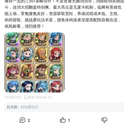
难得一见的三消+策略佳作！不是普通无脑消消乐，消除联动英雄战
斗，连消大招翻盘特别爽。最大亮点是无废卡机制，低稀有英雄也
能上场，零氪微氪友好，资源获取宽松，养成试错成本低。主线、
肉鸽冒险、挑战赛玩法丰富，摸鱼休闲或者深度搭配阵容都合适，
画风耐看，强烈推荐！
2026/7/22
来自 iPhone 15
杜长胜
:
好玩爱玩😏
2
1