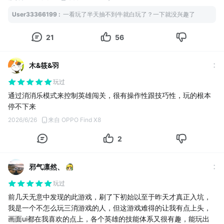
消除乐趣，和烧脑有趣的策略战斗完美结合。
常任务不给蓝书（普通抽卡券），全靠开服各种活动迷惑玩家。
不用爆肝、不用氪金，摸鱼能轻松消遣，闲时能钻研阵容，全员可
User33366199
:
一看玩了半天抽不到牛就白玩了？一下就没兴趣了
重点来了：一共32SSR角色抽卡只能抽30，还有两个貌似活动出，
养的良心设定、花样百出的游戏模式，不管是休闲佛系玩家，还是
这个我忍了。
喜欢策略搭配的硬核玩家，都能在这款游戏里找到快乐。绝对是当
21
56
普池只能抽9个，其他都要金书抽，金书开服活动都几乎没。合着白
下值得常驻手机的解压护肝小游戏！
嫖玩家只配玩9个SSR。
差评一定要差评
木&筱&羽
以下是第一次评价
玩过
不错的游戏，如果不考虑jjc等相关互动因素，完全可以当单机游戏
玩。
通过消消乐模式来控制英雄闯关，很有操作性跟技巧性，玩的根本
顺便给萌新开服建议，这个很重要！很重要！很重要！
停不下来
有个叫班扬的英雄推图之神，必须养。
2026/6/26
来自 OPPO Find X8
来源可以加QQ群找皮皮要。之后新手启航任务，英雄道场得到的S
R碎片都拿来养
2
邪气凛然、
玩过
前几天无意中发现的此游戏，刷了下初始以至于昨天才真正入坑，
我是一个不怎么玩三消游戏的人，但这游戏难得的让我有点上头，
画面ui都在我喜欢的点上，各个英雄的技能体系又很有趣，能玩出