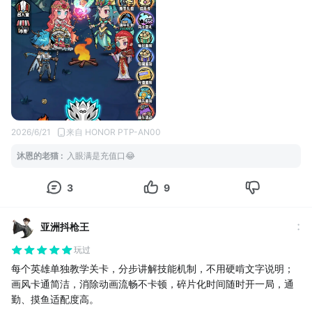
颠覆传统，好玩度翻倍！游戏把消除操作和英雄战斗深度绑定，你
的每一次滑动消除，都是战局的关键指令，再也不是无效点点点。
基础玩法保留经典三消逻辑，同时新增田字消除、四消特效等创新
机制，可玩性直接拉满。普通三消可以积攒英雄能量，为普攻蓄
力；四消、田字消除能生成专属技能宝石，触发对应英雄的专属技
能，特效炫酷又解压。能量攒满后还能手动释放英雄大招，满屏炸
裂特效，战斗爽感直接拉满。
最绝的是它的策略细节，游戏内置风水地火四大元素克制、五大阵
营、三大职业体系，没有固定必胜公式！哪怕战力比敌人低，只要
2026/6/21
来自 HONOR PTP-AN00
拿捏好元素克制、合理搭配消除节奏，靠巧妙的走位和阵容搭配，
沐恩的老猫
:
入眼满是充值口😂
就能实现跨战力逆风翻盘，每一局都充满惊喜，彻底告别数值碾压
的无聊对局。
3
9
三、特色功能：花样玩法不重样，护肝又良心
（一）多元副本模式，适配所有游玩场景
这款游戏最贴心的一点就是玩法分层，随心选择，碎片时间和休闲
亚洲抖枪王
久坐都能适配，杜绝无聊挂机。
玩过
1. 短途摸鱼党专属：主线闯关关卡节奏轻快，单局耗时短，通勤、
摸鱼、排队时随手玩5分钟，轻松解压无压力。关卡内置花藤、茶
每个英雄单独教学关卡，分步讲解技能机制，不用硬啃文字说明；
杯、矿石等随机趣味障碍，棋盘动态随机生成地形，每一关体验都
画风卡通简洁，消除动画流畅不卡顿，碎片化时间随时开一局，通
不一样，不会玩腻。
勤、摸鱼适配度高。