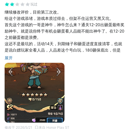
同时棋盘战场动态可变，每局随机刷新奖励区域和特殊障碍，考验
玩过
玩家临场应变能力，告别固定套路打法，越玩越有策略感。
继续修改评价，目前第三次改。
四、游玩优缺点总结
给这个游戏添堵，游戏本质过得去，但架不住运营又黑又坑。
优点
首先这个游戏的一哥是神牛，神牛怎么来？通关12-20出砸蛋最终奖
1. 玩法创新：三消+回合RPG完美融合，兼顾休闲解压和策略深度，
励神牛。就是说你终于有机会砸蛋看人品能不能出神牛了。在12-20
可躺玩可钻研，适配所有玩家；
之前砸蛋都是浪费。
2. 养成良心：无废卡设定，资源获取轻松，护肝不氪金，平民体验
这还不是最坑的，活动14天，到期锤子和砸蛋进度直接清零，也就
极佳；
是说白嫖玩家全看人品，人品差这个号白玩，180砸保底出，但是
3. 内容丰富：主线、试炼、Roguelike、公平挑战赛多模式并存，
估算了下白嫖也就几十个锤子。要么弃坑要么换区重新来。
展开
长期游玩不枯燥；
重点来了，换区就要把30个道场全部打一遍，快一点也要一整天，
4. 操作友好：上手门槛极低，画面流畅丝滑，碎片化时间利用率超
慢的两天。打完道场通关到12-20怎么滴也要一周（砸蛋活动也是第
高。
七天才开启）也就是说为了神牛（只是为了碰运气不是包到手）咱
小缺点
换区陪氪金玩家玩十几天，砸到还好，没砸到就是浪费时间。
1. 后期高阶副本对阵容搭配和消除细节要求较高，新手需要小幅适
以下内容是二次改的
应；
补充一条关于心愿单的。别人的心愿单都是设定了之后保底直接
2. 部分趣味关卡障碍机制重复度略高，长期刷本偶尔会有轻微重复
出，这家游戏的心愿单设定之后保底会歪，如果你歪了两次的话，
感。
第3次出真正心愿单的。所以说我见过黑心的，没有见过这么黑心的
五、整体游玩评价
游戏。目前打分是9:01估计都是通过问皮皮要礼包码（ Tap tap评
总的来说，《消消英雄2》是一款被严重低估的休闲策略神作！它打
价给礼包吗）刷出来的吧
破了传统三消玩法单一、卡牌游戏肝氪严重的痛点，把轻松解压的
重新评价一下，游戏本身不错，适合打发时间，但是运营太黑。日
修改于 2026/5/21
来自 Honor Play 5T