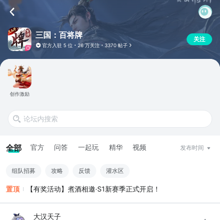
三国：百将牌
关注
官方入驻
5 位
26 万关注
3370 帖子
创作激励
全部
官方
问答
一起玩
精华
视频
发布时间
组队招募
攻略
反馈
灌水区
置顶
【有奖活动】煮酒相邀·S1新赛季正式开启！
大汉天子