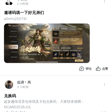
2 小时前
邀请码填一下好兄弟们
a0m1o2S0T6l
评论
点赞
低调丶商
3 小时前
兑换码
超多趣味语音包表情及卡包兑换码，大家快来领啊： 
NCARD2026JUL