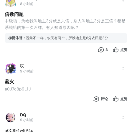
8 小时前
倍数问题
中级场，为啥我叫地主3分就是六倍，别人叫地主3分是三倍？都是
系统给的第一次叫牌。有人知道原因嘛？
梯提体替
：
视角不一样，农民有两个，所以地主是6分农民是3分
3
点赞
哎
9 小时前
薪火
a0J7c8p9L1J
评论
点赞
DQ
9 小时前
a0C8E1w9P4u