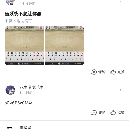
44 分钟前
当系统不想让你赢
不笑的也是有了
评论
点赞
花生喂我花生
1 小时前
a0V6P6z0M4r
评论
点赞
李叔叔