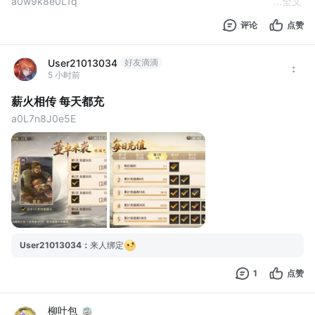
a0w9k8e0L1q
...
全文
BJP2026
评论
点赞
MAOER 
MAOERluzhizhi 
User21013034
MAOERshuang 
好友滴滴
5 小时前
MAOERjiangshan 
MAOERNorth
薪火相传 每天都充
a0L7n8J0e5E
User21013034
：
来人绑定
1
点赞
柳叶包