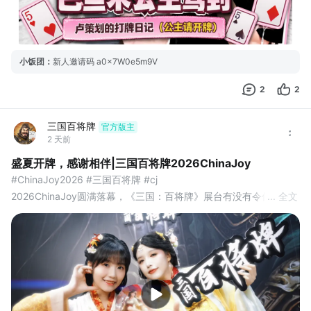
小饭团
：
新人邀请码 a0x7W0e5m9V
2
2
三国百将牌
官方版主
2 天前
盛夏开牌，感谢相伴|三国百将牌2026ChinaJoy
#ChinaJoy2026 #三国百将牌 #cj
2026ChinaJoy圆满落幕，《三国：百将牌》展台有没有令你难忘
... 全文
的瞬间呢？
和好友一起现场火热牌局 PK 、绝美佳人大小乔合影打卡、近景扑
克魔术惊喜连连、开实体卡包抽出限定周边……
📷跟随视频，45秒速通这四天的精彩瞬间吧！