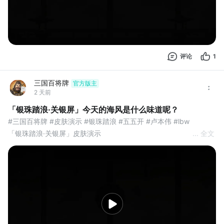
评论
1
三国百将牌
官方版主
2 天前
「银珠踏浪·关银屏」今天的海风是什么味道呢？
#三国百将牌 #皮肤演示 #银珠踏浪 #五五开 #卢本伟 #lbw
「银珠踏浪·关银屏」皮肤演示
... 全文
关银屏玩法攻略：
👉 《三国：百将牌》S1新赛季“煮酒相邀”现已开启，三分钟超爽技
能打牌！下载立得五五开语音包和六大名将，打牌送500抽、9000
金饼和限定皮肤！
前往官网即可下载游戏：