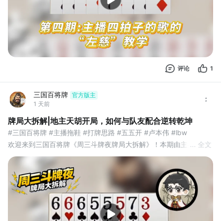
评论
1
三国百将牌
官方版主
1 天前
牌局大拆解|地主天胡开局，如何与队友配合逆转乾坤
#三国百将牌 #主播拖鞋 #打牌思路 #五五开 #卢本伟 #lbw
欢迎来到三国百将牌《周三斗牌夜牌局大拆解》！本期由主播“拖鞋”
... 全文
分享他的高光对局，教你通过开局技能推测地主手牌、与队友默契
配合压制地主的“天胡开局”。
孙策技能介绍：
甄姬技能介绍：
👉 《三国：百将牌》S1新赛季“煮酒相邀”现已开启，三分钟超爽技
能打牌！下载立得五五开语音包和六大名将，打牌送500抽、9000