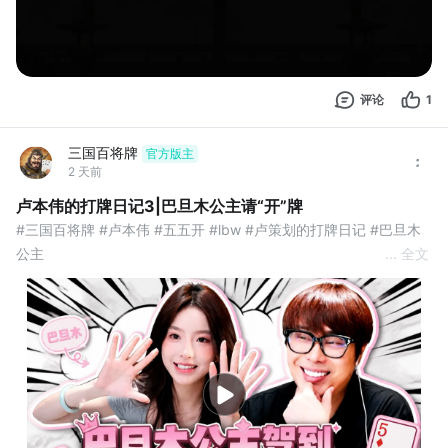
评论
1
三国百将牌
官方版主
2 天前
卢本伟的打牌日记3|巴旦木公主请“开”牌
#三国百将牌 #卢本伟 #五五开 #lbw #卢策划的打牌日记 #巴旦木
公主
... 全文
《卢策划的打牌日记》第三期上线！本期来了一位特别女嘉宾——
巴旦木公主，在五五开师傅的“马后炮”指点下，巴旦木公主能否快速
出师呢？
👉 《三国：百将牌》S1赛季“煮酒相邀”现已开启，三分钟超爽技能
打牌！下载立得五五开语音包和六大名将，打牌送500抽、9000金
饼和限定皮肤！
前往官网即可下载游戏：