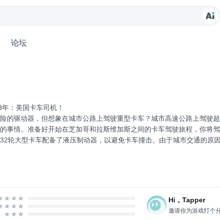
论坛
18年：美国卡车司机！
冒险的驱动器，但想象在城市公路上驾驶重型卡车？城市高速公路上驾驶超
的事情。准备好开始在芝加哥和拉斯维加斯之间的卡车驾驶旅程，你将驾
32轮大型卡车配备了液压制动器，以避免卡车撞击。由于城市交通的原
间内切断长途。卡车驾驶模拟器提供了一个真正的卡车经验，探索美国与你
和奇妙的城市路线，使这个冒险旅程​​。这个美国...
Hi，Tapper
邀请你为游戏打个