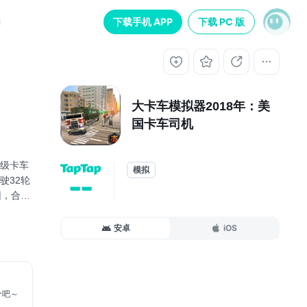
下载手机 APP
下载 PC 版
大卡车模拟器2018年：美
国卡车司机
级卡车
模拟
驶32轮
--
因，合理
的控制
安卓
iOS
分吧～