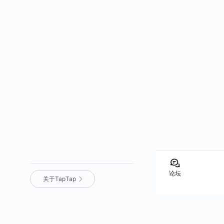
论坛
关于TapTap
营业执照
｜
沪 ICP 备 16012525 号
｜
沪网文（2025）0236-071 号
｜
增值