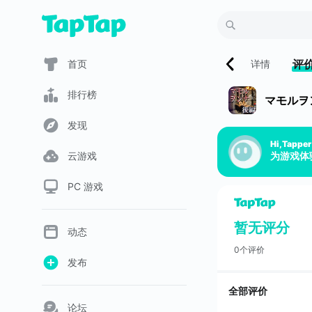
评
首页
详情
排行榜
マモルヲ
发现
Hi,Tapper
云游戏
为游戏体
PC 游戏
暂无评分
动态
0个评价
发布
全部评价
论坛