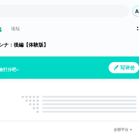
价
论坛
ンナ：後編【体験版】
写评价
验打分吧~
全部平台