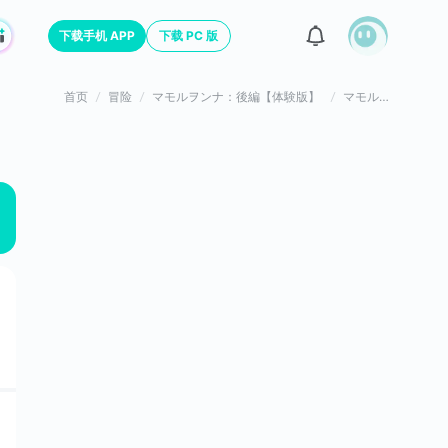
下载手机 APP
下载 PC 版
首页
冒险
マモルヲンナ：後編【体験版】
マモルヲンナ：後編【体験版】游戏评价