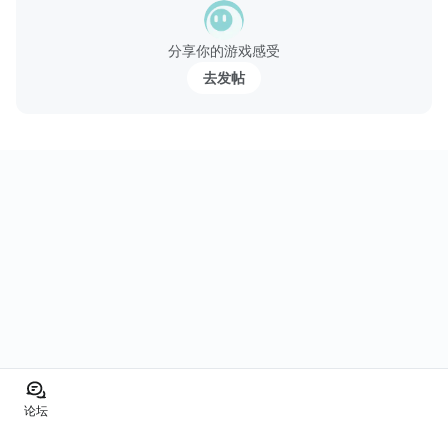
뭘 잘못했다면 억울하지도 않아..
分享你的游戏感受
영문도 모른채, 괴롭힘을 당하고 있어.
去发帖
도대체, 누가, 왜?
나날이 심해지는 아이들의 괴롭힘에 고통스럽게 몸부림치던 어느
날.
늘 따라다니는 남자애와 마주치게...
论坛