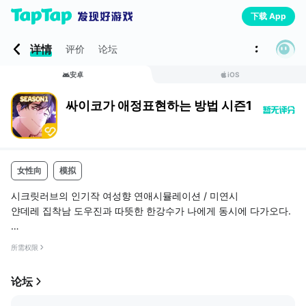
下载 App
详情
评价
论坛
安卓
iOS
싸이코가 애정표현하는 방법 시즌1 - 미연시
女性向
模拟
시크릿러브의 인기작 여성향 연애시뮬레이션 / 미연시
얀데레 집착남 도우진과 따뜻한 한강수가 나에게 동시에 다가오다.
[프롤로그]
所需权限
내 이름은 김은하. 하지만, 학교에선 왕따라고 불려.
论坛
따가운 시선과 벌레만도 못한 취급을 받는 비참한 신세지.