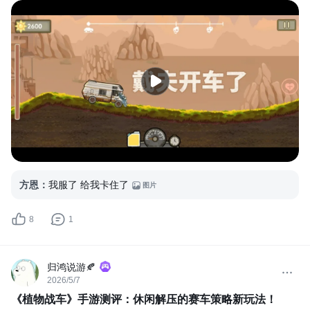
方恩
：
我服了 给我卡住了
图片
8
1
归鸿说游🍂
2026/5/7
《植物战车》手游测评：休闲解压的赛车策略新玩法！