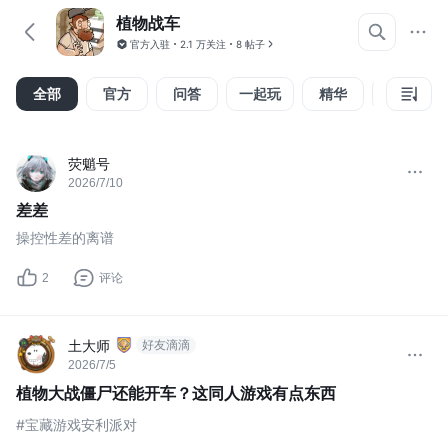
植物战车
官方入驻
2.1 万关注
8 帖子
全部
官方
问答
一起玩
精华
视频
荧魈号
2026/7/10
差差
操控性差的离谱
2
评论
土大师
好友滴滴
2026/7/5
植物大战僵尸还能开车？这同人游戏有点东西
#宝藏游戏安利派对