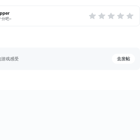
apper
个分吧~
的游戏感受
去发帖