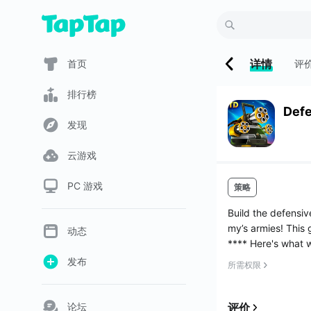
详情
首页
评
排行榜
Def
发现
云游戏
PC 游戏
策略
Build the defensiv
my’s armies! This 
动态
**** Here's what w
- Enjoy 50 excitin
发布
所需权限
- 10 specialized...
论坛
评价