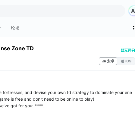
价
论坛
ense Zone TD
安卓
iOS
e fortresses, and devise your own td strategy to dominate your ene
game is free and don't need to be online to play!
e've got for you: ****
g tower defense levels