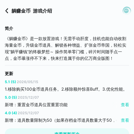
躺赚金币
游戏介绍
简介
《躺赚金币》是一款放置游戏！无需手动肝度，挂机也能自动收割
海量金币，升级金币道具、解锁各种增益、扩张金币帝国，轻松实
现“躺平赚钱”的终极梦想～ 操作简单零门槛，碎片时间随手点一
点，金币暴涨停不下来，快来打造属于你的亿万商业版图！
更新
5.1 (5)
2026/05/15
1.移除购买100金币道具任务。2.移除额外惊喜Buff。3.优化性能。
5.0 (5)
2025/12/07
新增：重置金币道具位置重置功能
查看
此功能是解决4.0版本找不到道具位置而添加的，如果你找不到道具
4.0 (4)
2025/12/07
那么更新5.0版本点击重置金币位置功能即可解决。
新增：道具数量限制为50（如果存档金币道具数量大于50，会以每
查看
一个金币道具30000的价格返还）。
新增：金币道具最高级以后不再提升道具等级，而是增加道具每一