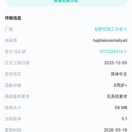
查看更新历史
次生产金币数量。
修复：解决满级增益死机BUG
详细信息
修复：一些UI显示错误内容
修复：设置存储BUG修复
厂商
创梦空间工作室
供应商
hajibiekeamaliyati
官方 QQ 群
1072229419
正式上线日期
2025-12-05
支持语言
简体中文
适龄分级
8周岁+
系统版本要求
无系统要求
游戏大小
58 MB
当前版本
5.1
更新时间
2026-05-16