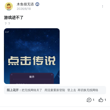
木鱼很无语
2026/6/18
游戏进不了
？？
陌上花开
：
把无线网络关了 用流量重新登陆 登上去 再切换无线网络
1
1