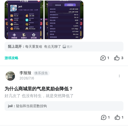
BhpFqJ6o5FzZYXVPoGKDly7cPibFFp8wpWNZvUcPEfPyVMkoI
Ec+K9Ql+v6AA==
陌上花开
：
每天重复啥 有点无聊了
图片
游戏攻略
1
3
李辣辣
佛系摸鱼
2026/7/6
为什么商城里的气息奖励会降低？
好几次了 也没有转生，就是突然降低了
joil
：
疑似和当前层数挂钩
1
1