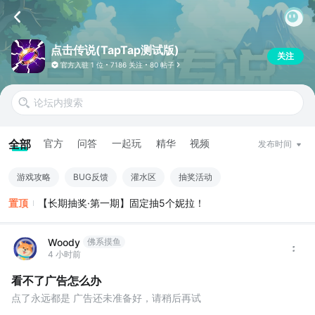
点击传说(TapTap测试版)
关注
官方入驻
1 位
7186 关注
80 帖子
全部
官方
问答
一起玩
精华
视频
发布时间
游戏攻略
BUG反馈
灌水区
抽奖活动
置顶
【长期抽奖·第一期】固定抽5个妮拉！
Woody
佛系摸鱼
4 小时前
看不了广告怎么办
点了永远都是 广告还未准备好，请稍后再试