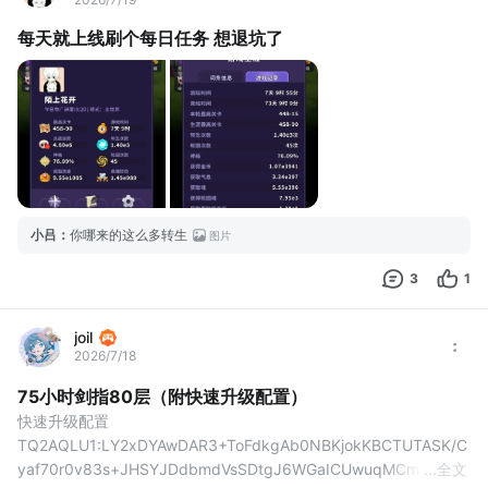
每天就上线刷个每日任务 想退坑了
小吕
：
你哪来的这么多转生
图片
3
1
joil
2026/7/18
75小时剑指80层（附快速升级配置）
快速升级配置
TQ2AQLU1:LY2xDYAwDAR3+ToFdkgAb0NBKjokKBCTUTASK/C
yaf70r0v83s+JHSYJDdbmdVsSDtgJ6WGaICUwuqMCmwgN5
...
全文