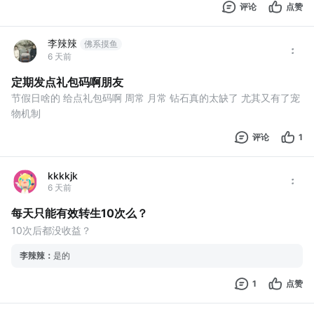
评论
点赞
李辣辣
佛系摸鱼
6 天前
定期发点礼包码啊朋友
节假日啥的 给点礼包码啊 周常 月常 钻石真的太缺了 尤其又有了宠
物机制
评论
1
kkkkjk
6 天前
每天只能有效转生10次么？
10次后都没收益？
李辣辣
：
是的
1
点赞