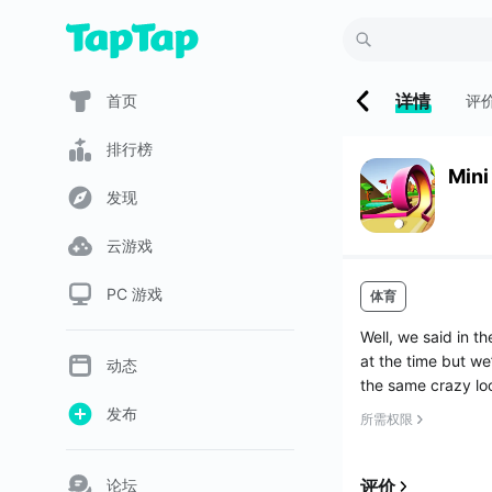
详情
首页
评
排行榜
Mini
发现
云游戏
PC 游戏
体育
Well, we said in th
at the time but we’
动态
the same crazy lo
发布
所需权限
论坛
评价