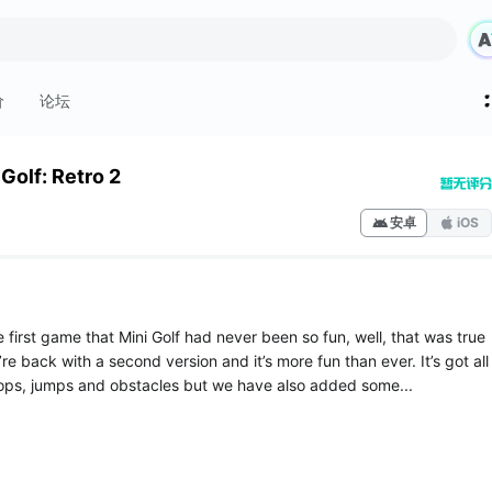
价
论坛
 Golf: Retro 2
安卓
iOS
e first game that Mini Golf had never been so fun, well, that was true
re back with a second version and it’s more fun than ever. It’s got all
ops, jumps and obstacles but we have also added some...