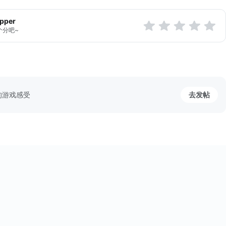
apper
个分吧~
的游戏感受
去发帖