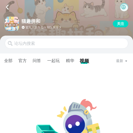
猫趣拼和
关注
官方入驻
1 位
103 关注
全部
官方
问答
一起玩
精华
视频
最新