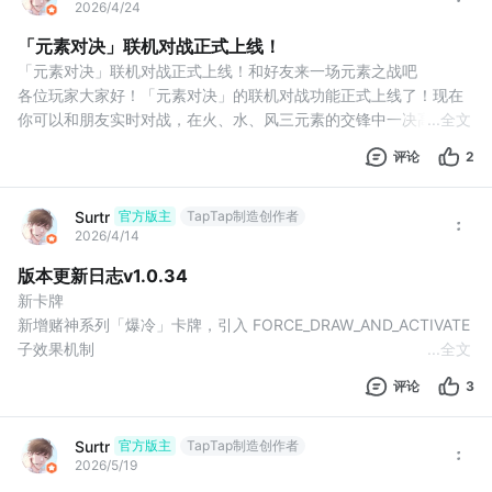
2026/4/24
「元素对决」联机对战正式上线！
「元素对决」联机对战正式上线！和好友来一场元素之战吧
各位玩家大家好！「元素对决」的联机对战功能正式上线了！现在
你可以和朋友实时对战，在火、水、风三元素的交锋中一决高下。
...
全文
怎么玩联机？进入游戏主菜单，点击**「联机对战」**即可进入房
评论
2
间大厅。房间大厅有 5 个房间可以选择，每个房间最多 2 人对战。
房间状态一目了然：
空闲 — 可以直接进入
Surtr
官方版主
TapTap制造创作者
2026/4/14
等待中 — 有人在等对手，加入即可开打
游戏中 — 正在对
版本更新日志v1.0.34
新卡牌
新增赌神系列「爆冷」卡牌，引入 FORCE_DRAW_AND_ACTIVATE 
子效果机制
...
全文
新增千变万花系列「凋零」卡牌，新增藏宝图墓地效果与 MULTI 子
评论
3
效果 DRAW 战报日志
新增牌库引导
牌库引导优化
Surtr
官方版主
TapTap制造创作者
2026/5/19
修复牌库引导在 WASM 环境下的崩溃问题