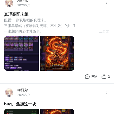
梅丽尔
2026/7/8
真理高配卡组
配置:一张双增幅的真理卡。
三张单增幅（双增幅对光环并不生效）的buff
一张澜起的全体升级卡。
...
全文
两张打捞一张引渡（打捞需要个升级）
三张零费的抽卡（最好是双抽卡3）
十张强覆+充能
玩法。起手有打捞墓地和0费抽卡就行。
抽到强覆就丢覆盖区。腾手牌等3buff卡和真理上手。然后用升级卡
都升到三级。把三个buff卡丢了最后丢真理就行了。如果0费抽卡没
抽到关键牌就用墓地打捞回来，带升级的打捞一级就能捞
评论
2
梅丽尔
2026/7/7
bug。叠加这一块