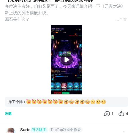
各位决斗者好，咱们又见面了，今天来详细介绍一下《元素对决》
新上线的源石镶嵌系统。
源石是什么？
...
全文
源石是一种可以镶嵌到卡牌上的强化道具。镶嵌后，当你打出或覆
盖该卡牌时，源石效果会自动触发。每张卡牌最多可以镶嵌 2 颗源
石，不同源石的组合会带来丰富的策略变化。
玩了几局游戏，觉得伤害不够看？覆盖每回合只能1次，节奏太慢，
收益太低？别急着怀疑卡组——你可能只是少了源石。
给卡牌加被动。出牌自动触发，覆盖
洋了个洋
：
攻略
1
4
Surtr
官方版主
TapTap制造创作者