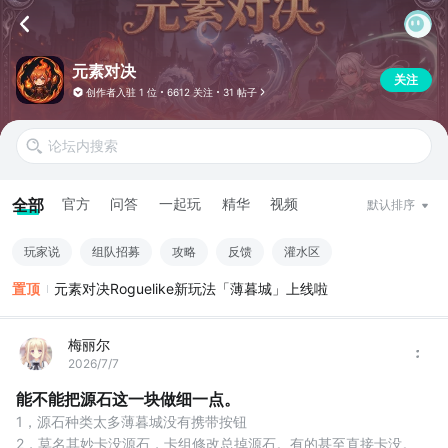
元素对决
关注
创作者入驻
1 位
6612 关注
31 帖子
全部
官方
问答
一起玩
精华
视频
默认排序
玩家说
组队招募
攻略
反馈
灌水区
置顶
元素对决Roguelike新玩法「薄暮城」上线啦
梅丽尔
2026/7/7
能不能把源石这一块做细一点。
1，源石种类太多薄暮城没有携带按钮
2，莫名其妙卡没源石，卡组修改总掉源石。有的甚至直接卡没。