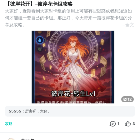
新增引导中途退出按钮，统一放置在引导框右上角（对战引导与牌
【彼岸花开】-彼岸花卡组攻略
库引导一致）
大家好，近期看到大家对卡组的使用上可能有些疑惑或者想知道如
引导步骤 9 高亮卡牌的 + 按钮
何才能组一套自己的卡组。那正好，今天带来一篇彼岸花卡组的分
引导步骤 18 高亮商店第一
享及攻略。
...
全文
 【彼岸花】系列是游戏中的一个特殊的存在，是一套非常善于利用
手牌和墓地区联动的系列。它的特点是有一些送墓触发、以及从墓
地回捞的卡牌。我们可以利用这点打些combo，达成最终的胜利。
 主角一号：彼岸花-转生
 集丢弃手牌，墓地回收于一体的好牌，达成combo的核心之一。墓
12
55555
：
厉害呀，大佬。
攻略
1
3