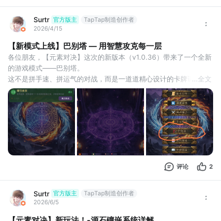
Surtr
官方版主
TapTap制造创作者
2026/4/15
【新模式上线】巴别塔 — 用智慧攻克每一层
各位朋友，【元素对决】这次的新版本（v1.0.36）带来了一个全新
的游戏模式——巴别塔。
这不是拼手速、拼运气的对战，而是一道道精心设计的卡牌谜题。
...
全文
巴别塔是什么？
巴别塔是【元素对决】中一个全新的模式，解谜模式！！
每一层都是一个固定局面：你的血量、手牌、元素、覆盖区、墓
地、装备，全部预先设定好。对手就在眼前，你只有一个回合的机
会，用有限的资源把对方击败。
没有随机抽牌，没有运气成分。答案就藏在
评论
2
Surtr
官方版主
TapTap制造创作者
2026/6/5
【元素对决】新玩法！-源石镶嵌系统详解