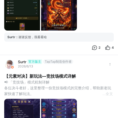
Surtr
：
谢谢反馈，我看看哈
2
4
Surtr
官方版主
TapTap制造创作者
2026/6/13
【元素对决】新玩法—竞技场模式详解
📢 「竞技场」模式机制详解
各位决斗者好，这里整理一份竞技场模式的完整介绍，帮助新老玩
家快速了解玩法。
...
全文
🎯 一句话概括
竞技场是一个「轮抓构筑 + 即时对战」的竞技模式。你和 AI 对手从
同一个卡池中交替选牌组建牌组，然后用各自构筑好的牌组展开对
决。不需要提前准备卡组，所有一星卡牌均可出现，真正考验的是