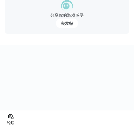
從培養方法會改變她們的成長喔！
大家都可以玩的簡單操作！適合拿來聊天話題！
分享你的游戏感受
總共有63位偶像,讓她們出道完成圖鑒吧！
去发帖
论坛