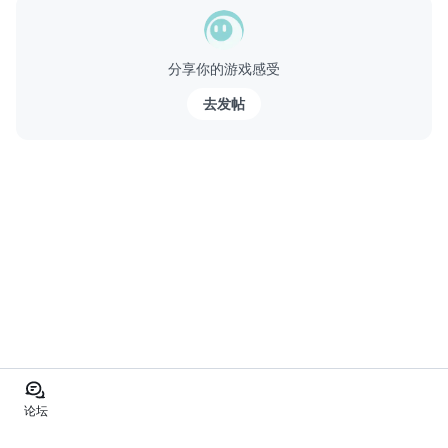
▼養的豬越多就越容易獲得稀有豬種！
從豬隻養殖中心購入豬崽。
分享你的游戏感受
最初您將祗能購買C級豬崽，但是隨著您的技能純熟，會慢慢解鎖B
級和A級豬崽。
去发帖
豬崽等級越高就越難養大，但是售價也自然更高啦！
成功飼養高級豬...
论坛