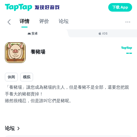
下载 App
详情
评价
论坛
安卓
iOS
養豬場
--
休闲
模拟
「養豬場」讓您成為豬場的主人，但是養豬不是全部，還要您把親
手養大的豬都賣掉！
雖然很殘忍，但是誰叫它們是豬呢。
您的養豬技能越熟練，就能獲得更多種類的豬。
越好的豬種，餵養得越好，才能賣得更貴！
養出最好的豬，在排行榜裡與其他玩家同臺競技！
论坛
本遊戲免費下載。這是一款誰都能享受的休閒養成遊戲。