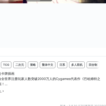
TCG
二次元
策略
繁体中文
日系
多人联机
回合制
的卡牌插画
自全世界注册玩家人数突破2000万人的Cygames代表作《巴哈姆特之
画！
续登场。
c.
撼的图绘以及最强的对战。
成的庄严的黑暗幻想故事。
版本：3.8.30 (170)
更新于 2022/9/1