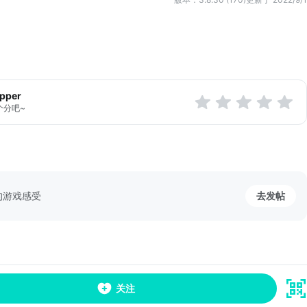
表性插画师绘制，
。
次元》的深渊吧。
胜利的关键是“进化”
位（士兵）卡牌”都可以进化。
apper
，开拓胜利之路。
个分吧~
的游戏感受
去发帖
关注