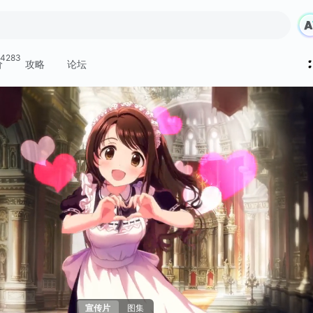
4283
价
攻略
论坛
宣传片
图集