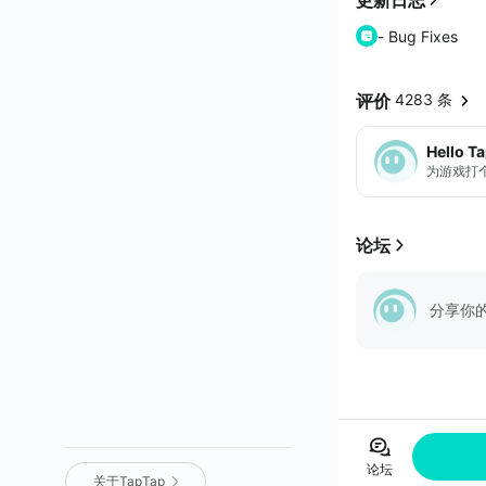
由Cygames 代
- Bug Fixes
豪华声优阵容出演
来亲眼目睹《暗影
评价
4283 条
▼丰富多彩的战略。
所有出场战斗的”单
Hello T
进化王牌使其强化
为游戏打
▼全世界的竞...
论坛
分享你
论坛
关于TapTap