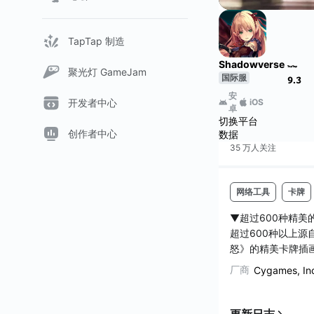
TapTap 制造
Shadowverse
聚光灯 GameJam
国际服
9.3
安
iOS
开发者中心
卓
切换平台
创作者中心
数据
35 万人
关注
网络工具
卡牌
▼超过600种精美
超过600种以上源
怒》的精美卡牌插
第2弹以后也将陆
厂商
Cygames, In
来亲自感受令人震
▼全语音剧情模式
由７名主人公所构
更新日志