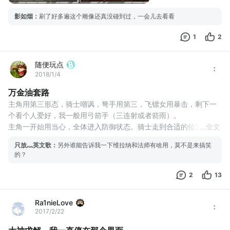
影如烟
：
刷了好多遍这个雕像还真没碰到过，一会儿去看看
1
2
随便玩点
2018/1/4
万金油套路
主角用第三形态，骑士嘲讽，弩手用第三，飞镖女用暴击，剩下一
个看个人爱好，我一般用弓箭手（三连射或者箭雨）。
主角一开始用当心，全体进入防御状态。骑士走到合适的位置，开
...
全文
启嘲讽，远程佣兵会对进入攻击范围的敌人各进行一次普攻。看敌
只放灬英文歌
：
另外谁能告诉我一下维拉纳和法师有啥用，莫不是来搞笑
人是否连在一起，正好出现一个空位的话用主角补位（不受近战惩
的？
罚），然后飞镖女疯狂造成aoe输出，运气好的话可以连续把所有敌
人射死。如果有残血，用弩手收割。
2
13
这个套路可以在大多数情
Ra1nieLove
2017/2/22