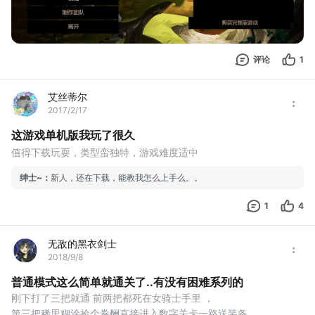
评论
1
艾丝蒂尔
2017/2/17
这游戏单机版我玩了很久
值得下载玩耍，类型蛮独特，游戏难度适中
绅士~
：
新人，还在下载，能教我怎么上手么。。
1
4
无敌的黑衣剑士
2018/9/8
普通模式这么简单就通关了..有没有困难系列的
刚下打了三把就通 前两把都死在女骑士手里 ，
第三把稀里糊涂捡个卷酬直接进入数字关卡一路送装备，