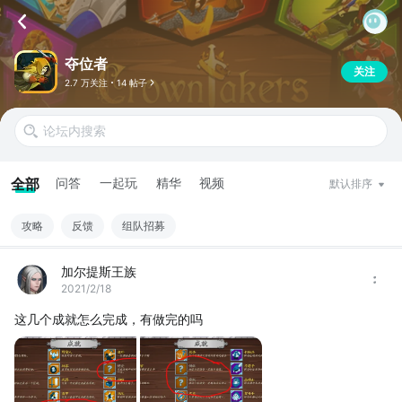
夺位者
关注
2.7 万关注
14 帖子
全部
问答
一起玩
精华
视频
默认排序
攻略
反馈
组队招募
加尔提斯王族
2021/2/18
这几个成就怎么完成，有做完的吗