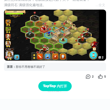
满级符石 满级强化遍地送。
...
全文
还有各种药水以及经验套餐。
而且莫名奇妙所有的boss都复活了
自己还突然少个队友。
死撑过了，直接最终关。
最终boss完全是送啊
弱的我都觉得欺负人。
别看我猪脚总共八滴血 其实是全场最变态的一个 全身三级套
a人回血 自动回复护甲 超高闪避 基本无敌
2
茶茶
：
那你不用卷轴不就好了
2
5
内打开
已经到底了