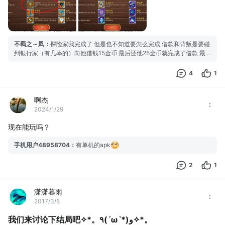
不羁之～凨
：
探险家我完成了 但是也不知道要怎么完成 借款和背叛是要碰
到银行家（有几率的）向他借钱15金币 最后还他25金币就完成了借款 最
后赖账不还直接干掉他就完成背叛
4
1
啊杰
2024/1/29
现在能玩吗？
手机用户48958704
：
有单机的apk
2
1
潇潇暮雨
2017/3/8
我们来讨论下结局吧✧*。٩(ˊωˋ*)و✧*。