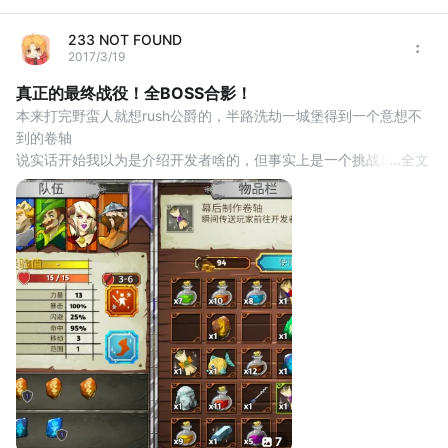
233 NOT FOUND
2017/3/19
真正的最终战役！全BOSS合影！
本来打完野蛮人就想rush公爵的，半路洗劫一城堡得到一个意想不
到的卷轴
说实话开始我以为是介绍开发者啥的，但事实上是一个挑战房间
...
全文
第一个是材料房，其他四个分别是4个随机符文，4个随机符石，
400金和5种药各2瓶
最后的乱码士兵就是boss（为了截图委屈一下玛尔达）
6大boss全家福，场面十分欢乐！
虽然说数据还是没改，导致前期boss有点酱油嫌疑。不过由于技能
原因还是有点麻烦。特别是女汉子疯狂找
7