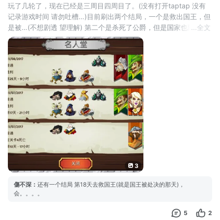
玩了几轮了，现在已经是三周目四周目了。(没有打开taptap 没有
记录游戏时间 请勿吐槽…)目前刷出两个结局，一个是救出国王，但
是被…(不想剧透 望理解) 第二个是杀死了公爵，但是国家也陷入了
...
全文
内乱。从成就上面来看，我感觉可能会有第三结局，你们怎么认为
呢？
3
傷不深
：
还有一个结局 第18天去救国王(就是国王被处决的那天)，
会。。。。
5
2