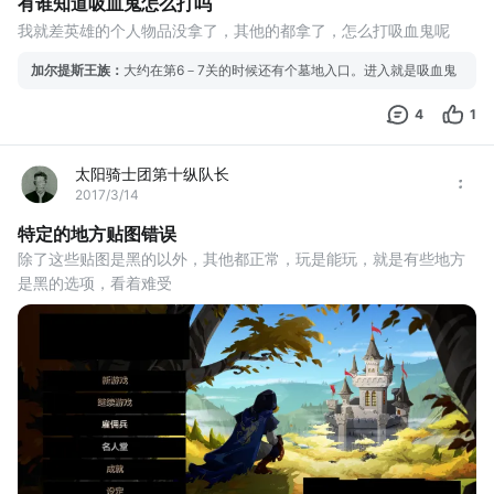
有谁知道吸血鬼怎么打吗
我就差英雄的个人物品没拿了，其他的都拿了，怎么打吸血鬼呢
加尔提斯王族
：
大约在第6－7关的时候还有个墓地入口。进入就是吸血鬼
4
1
太阳骑士团第十纵队长
2017/3/14
特定的地方贴图错误
除了这些贴图是黑的以外，其他都正常，玩是能玩，就是有些地方
是黑的选项，看着难受