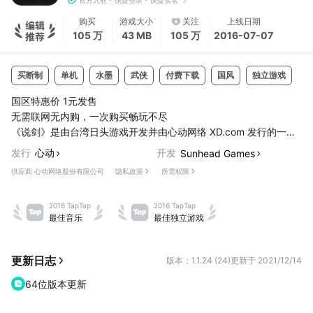
官方入驻
快捷登录
快捷实名
购买
游戏大小
关注
上线日期
105 万
43 MB
105 万
2016-07-07
买断制
单机
水墨
武侠
付费下载
国风
独立游戏
U
国区特惠价 1元发售
无需联网无内购，一次购买畅玩不尽
《说剑》是由台湾日头游戏开发并由心动网络 XD.com 发行的一款
中国水墨武侠类游戏。
发行
心动
开发
Sunhead Games
供应商 心动网络股份有限公司
隐私政策
所需权限
［获奖荣耀］
**荣获154个国家App Store推荐**
2016 TapTap
2016 TapTap
**IGF China 中国独立游戏 2015 - 最佳移动游戏奖**
最佳音乐
最佳独立游戏
**Indie Stream Award 东京电玩展 2015 - 审查委员特别赏**
**Game On 高雄游戏周 2015 - 最佳人气奖**
**Taipei Game Show 台北电玩展 2016 ...
更新日志
版本：1.1.24 (24)
更新于 2021/12/14
64位版本更新