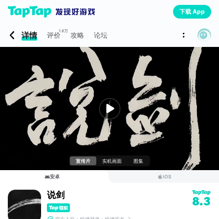
下载 App
1.8万
详情
评价
攻略
论坛
宣传片
实机画面
图集
安卓
iOS
说剑
8.3