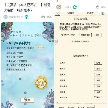
析
【玄冥坊（本人已不在）】逍遥
36
一只喵无
攻略贴（船新版本）
168
坊间寒鸦泠然