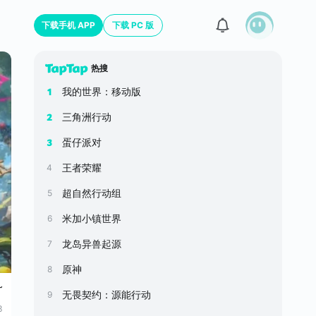
下载手机 APP
下载 PC 版
热搜
我的世界：移动版
1
三角洲行动
2
蛋仔派对
3
王者荣耀
4
超自然行动组
5
米加小镇世界
6
龙岛异兽起源
7
原神
8
~
无畏契约：源能行动
9
3