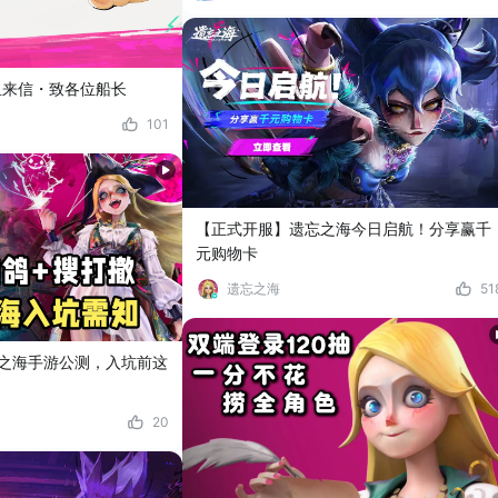
组来信・致各位船长
101
【正式开服】遗忘之海今日启航！分享赢千
元购物卡
遗忘之海
51
之海手游公测，入坑前这
20