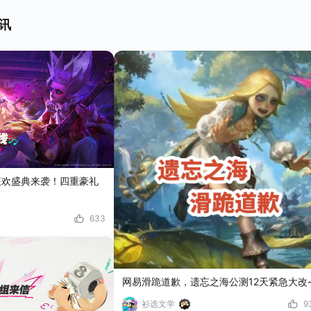
讯
狂欢盛典来袭！四重豪礼
633
网易滑跪道歉，遗忘之海公测12天紧急大改
衫选文学
9