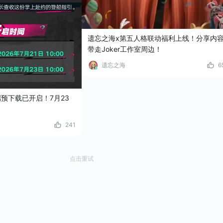
遗忘之海x第五人格联动福利上线！分享内
带走Joker工作室周边！
遗忘之海
6
预下载已开启！7月23
241
点击重试