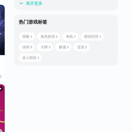
展开更多
热门游戏标签
策略
角色扮演
单机
模拟经营
休闲
卡牌
解谜
音游
多人联机
8