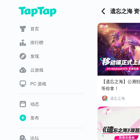
遗忘之海 资
首页
排行榜
发现
云游戏
【遗忘之海】公测
PC 游戏
等你拿！
遗忘之海
动态
发布
论坛