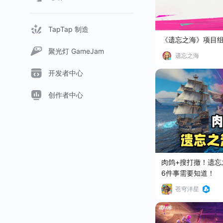
TapTap 制造
《遗忘之海》项目
聚光灯 GameJam
遗忘之海
开发者中心
创作者中心
肉鸽+搜打撤！遗忘
6件事需要知道！
苍穹洋星