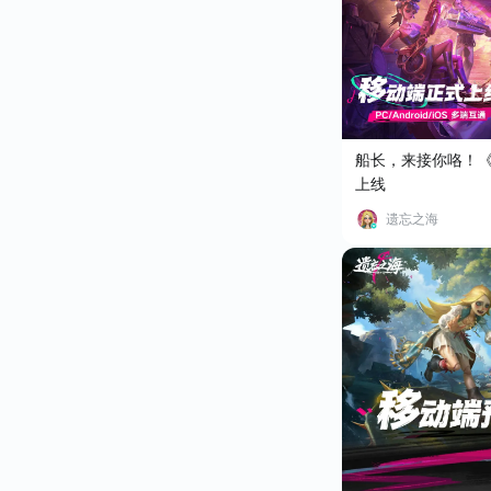
船长，来接你咯！
上线
遗忘之海