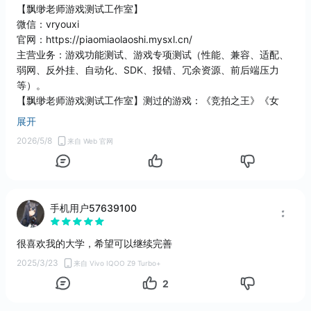
三色迷阵
测试
【飘缈老师游戏测试工作室】
点击
益智
微信：vryouxi
8.9
官网：https://piaomiaolaoshi.mysxl.cn/
主营业务：游戏功能测试、游戏专项测试（性能、兼容、适配、
星空消消消
弱网、反外挂、自动化、SDK、报错、冗余资源、前后端压力
益智
8.3
等）。
【飘缈老师游戏测试工作室】测过的游戏：《竞拍之王》《女
吊》《觉醒者 战斗之潮》《哥布林维克》《瘟疫：饥荒》《灰烬
展开
之国》《虫虫巴迪》《宗门起源》《溯光行》《三分保平安》
2026/5/8
来自 Web 官网
《生命火热》《天选花园》《镀金天命》《背包闯江湖》《卡片
魔王》《星火燎原》《灵兽江湖》《麦琪的花园》《贪婪大地》
《长夜之后》《无用之人.登神长阶》《哥布林维克》《波拿巴 -
机甲大革命》《幻想乡：有罪推定》《特斯拉之谜》《神弃之地
《巴尔的遗产》《轮回保险公司《像素英雄: 色系战记》《 动物
手机用户57639100
栏：蔚蓝牧场DLC》》等等（还有280多个游戏没写）。
请问您的游戏，需要专业的找一下游戏BUG么。第一次合作 可以
很喜欢我的大学，希望可以继续完善
给咱们做一次免费测试，找30-50个bug。
2025/3/23
来自 Vivo IQOO Z9 Turbo+
2