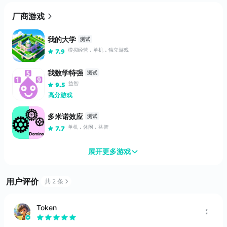
厂商游戏
我的大学
测试
模拟经营
单机
独立游戏
7.9
我数学特强
测试
益智
9.5
高分游戏
多米诺效应
测试
单机
休闲
益智
7.7
展开更多游戏
烧脑数字迷阵
测试
单机
烧脑
益智
8.2
用户评价
共 2 条
勇往直前
测试
益智
8.1
Token