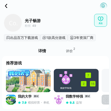
光子畅游
关注
粉丝
49
出品百万下载游戏
1款高分游戏
3年资深厂商
2
详情
评价
推荐游戏
我的大学
我数学特强
测试
测试
模拟经营
单机
独立游戏
益智
7.9
9.5