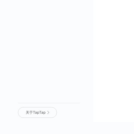
关于TapTap
营业执照
｜
沪 ICP 备 16012525 号
｜