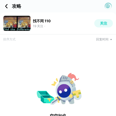
攻略
找不同 110
关注
19
关注
·
排序方式
回复时间
空空如也