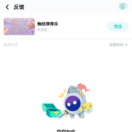
反馈
蜘丝弹弹乐
关注
9
关注
·
排序方式
回复时间
空空如也