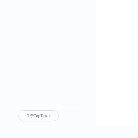
关于TapTap
营业执照
｜
沪 ICP 备 16012525 号
｜