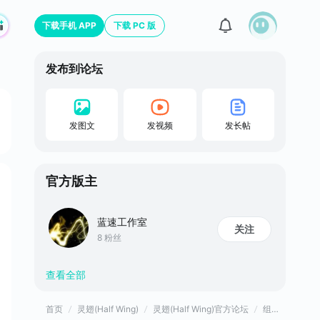
下载手机 APP
下载 PC 版
发布到论坛
发图文
发视频
发长帖
官方版主
蓝速工作室
关注
8 粉丝
查看全部
首页
灵翅(Half Wing)
灵翅(Half Wing)官方论坛
组队招募