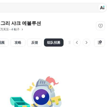
그리 샤크 에볼루션
3 万关注
4 帖子
视频
攻略
反馈
组队招募
灌水区