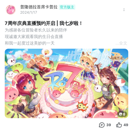
普隆德拉首席卡普拉
官方版主
2024/1/17
7周年庆典直播预约开启 | 我七岁啦！
为感谢各位冒险者长久以来的陪伴
现诚邀大家观看我的生日会直播
和我一起度过这美妙的一天
...
全文
超多福利、海量猫币等你来拿哟
🎬开播时间：
1月19日15:00准时开播
🎬观看渠道：
微信视频号
美女主持奶糖将携手策划团队为大家带来新版本内容爆料
听说还有重磅消息要宣布哦
更有海量福利等待着各位冒险者们
准时前来观看七周年庆典直播
一起庆祝这个时刻吧！
8
前来参与线下活动的冒险者们还可以获得专属头饰、限定称
39
49