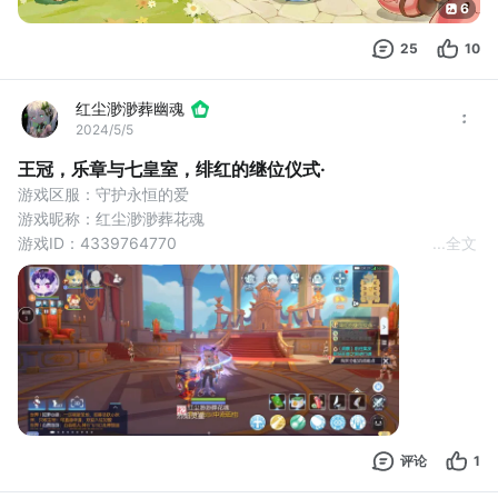
6
25
10
红尘渺渺葬幽魂
2024/5/5
王冠，乐章与七皇室，绯红的继位仪式·
游戏区服：守护永恒的爱
游戏昵称：红尘渺渺葬花魂
游戏ID：4339764770
...
全文
王冠，乐章与七皇室，绯红的继位仪式·第三天，王座之间的爱葛妮
斯不见了，全皇宫找不到她。
尝试过重启，清理缓存，普城任务修复，还是失败
请尽快修复
评论
1