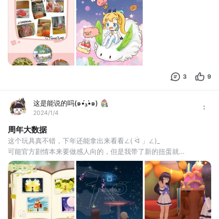
3
9
这是能说的吗(๑•́₃•̀๑)
2024/1/4
周年大数据
这个玩具真不错，下年还能拿出来看看∠( ᐛ 」∠)_
可能官方剧情本来要做感人向的，但是我带了新的扭蛋就…