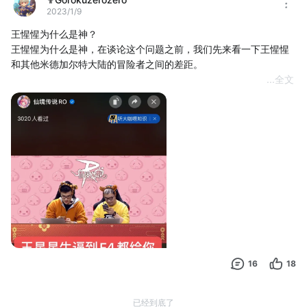
2023/1/9
王惺惺为什么是神？
王惺惺为什么是神，在谈论这个问题之前，我们先来看一下王惺惺
和其他米德加尔特大陆的冒险者之间的差距。
...
全文
首先是犯下了傲慢之罪的林，他在各种活动场合露脸，自以为是地
显露自己的皮囊，以为长得帅就为所欲为，而神王惺惺降下了祂的
神罚，林被做成了表情包；
其次是犯下了贪欲之罪的柠，企图玩弄神的心智，妄想利用神的权
能，教唆王惺惺追涨杀跌，最终害神赔得血本无归，合卡的时候再
也贪不出MVP；
进而是犯下了懒惰之罪的K，原本一手辅助堪称国一水平，缺疏于练
习，沉醉于简单的1234，不久便把自己玩没了；
接着是犯下了暴食之罪的细，所谓良禽择木而栖，本来细可以安心
16
18
做一只良禽，但他非要做一只没雀的脚仔，所以他痛风了；
已经到底了
然后是犯下了嫉妒之罪的包，坚信扮猪吃老虎的包平时以一副嘻嘻