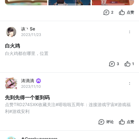
2
点赞
诙丶Se
2023/11/23
白火鸡
白火鸡都在哪里，位置
3
1
涛滴滴
2023/11/10
先到先得一个签到码
点赞TRD274SXK收藏关注#嗒啦啦五周年：连接游戏宇宙#游戏福
利#游戏安利
评论
点赞
✟Gorokuzerozero