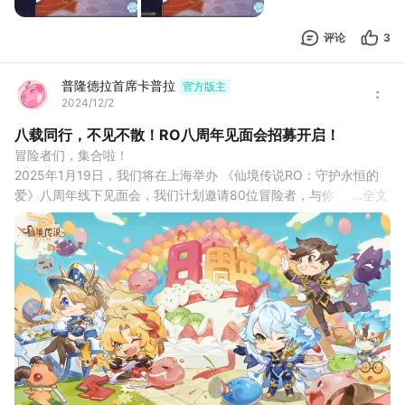
评论
3
普隆德拉首席卡普拉
官方版主
2024/12/2
八载同行，不见不散！RO八周年见面会招募开启！
冒险者们，集合啦！
2025年1月19日，我们将在上海举办 《仙境传说RO：守护永恒的
爱》八周年线下见面会，我们计划邀请80位冒险者，与你一起书写
...
全文
属于RO的全新篇章！
截止时间： 2024年12月15日中午12:00！
报名入口： 点击或者扫码填写问卷即可！
入选通知： 2025年1月2日-1月9日间，电话联系确认。
邀请函寄送： 2025年1月10日后快递到家！
活动时间： 2025年1月19日