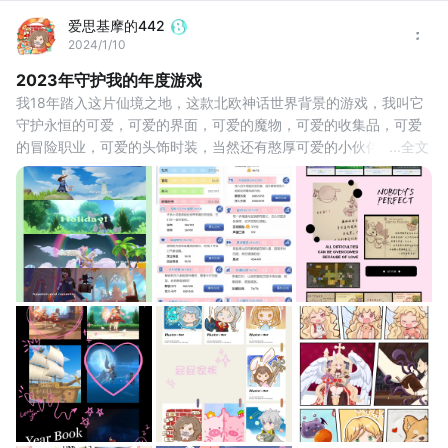
爱思基摩的442
2024/1/10
2023年守护我的年度游戏
我18年踏入这片仙境之地，这款北欧神话世界背景的游戏，我叫它
守护永恒的可爱，可爱的界面，可爱的魔物，可爱的收集品，可爱
的冒险职业，可爱的头饰时装，当然还有憨厚可爱的小伙伴们。6年
...
全文
来，背上冒险背包在这片已知世界与未知世界的地图上探索，用异
世界ROS Camera，采下我认为唯最美风，发现那最质朴的情，收
集最具特色的藏品，如今已经把可解锁的成就进度直逼90%了。
这一年，随着taptap社区的大流行，