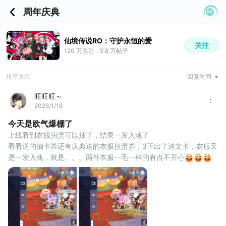
周年庆典
仙境传说RO：守护永恒的爱
关注
120 万
关注
·
5.8 万
帖子
排序方式
回复时间
旺旺旺～
2026/1/16
今天是欧气爆棚了
上线看到衣服扭蛋可以抽了，结果一发入魂了
看看送的抽卡券还有庆典送的衣服扭蛋券，3下出了迪文卡，衣服又
是一发入魂，就是。。。两件衣服一毛一样的有点不开心