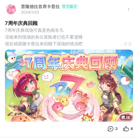
普隆德拉首席卡普拉
官方版主
2024/1/23
7周年庆典回顾
7周年庆典现场可真是热闹非凡
没能来到现场的各位冒险者们也不要遗憾
现在就跟随卡普拉来回顾下现场的情况吧
...
全文
大家对下个周年庆有什么展望呢
欢迎在评论区分享出来
点击链接，前往官网
了解新版本内容：
16
3
6