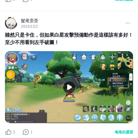
髮尾歪歪
2024/1/22
雖然只是卡住，但如果白星攻擊預備動作是這樣該有多好！
至少不用看到左手破圖！
3
1
海港的愿望