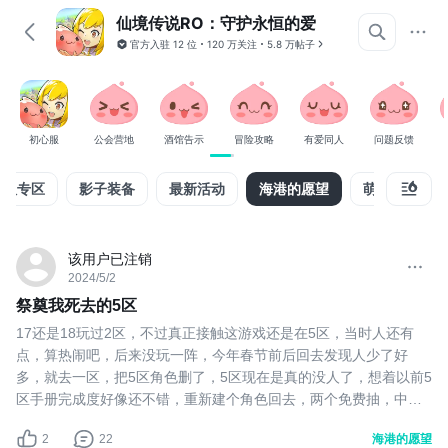
仙境传说RO：守护永恒的爱
官方入驻
12 位
120 万关注
5.8 万帖子
初心服
公会营地
酒馆告示
冒险攻略
有爱同人
问题反馈
新服专区
影子装备
最新活动
海港的愿望
萌新求助
该用户已注销
2024/5/2
祭奠我死去的5区
17还是18玩过2区，不过真正接触这游戏还是在5区，当时人还有
点，算热闹吧，后来没玩一阵，今年春节前后回去发现人少了好
多，就去一区，把5区角色删了，5区现在是真的没人了，想着以前5
区手册完成度好像还不错，重新建个角色回去，两个免费抽，中了
黄瓜脸和时装，卡片和蓝色抽奖的倒是没出东西，但是世界过了十
2
22
海港的愿望
几分钟了，除了广告没人说话了，连工会招人的消息都没有，唉，5