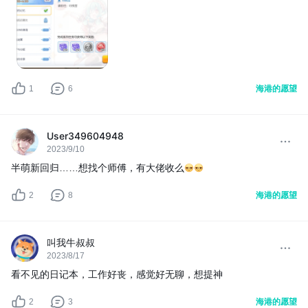
1
6
海港的愿望
User349604948
2023/9/10
半萌新回归……想找个师傅，有大佬收么
2
8
海港的愿望
叫我牛叔叔
2023/8/17
看不见的日记本，工作好丧，感觉好无聊，想提神
2
3
海港的愿望