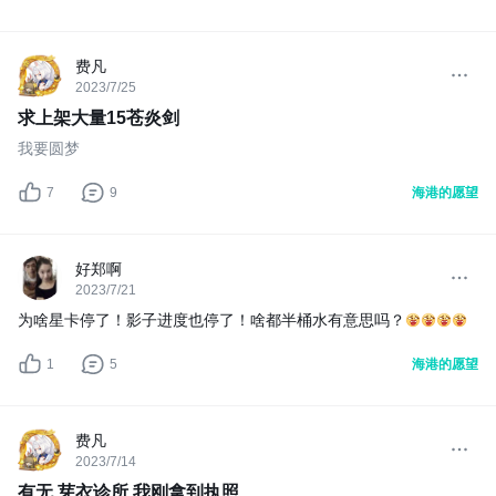
费凡
2023/7/25
求上架大量15苍炎剑
我要圆梦
7
9
海港的愿望
好郑啊
2023/7/21
为啥星卡停了！影子进度也停了！啥都半桶水有意思吗？
1
5
海港的愿望
费凡
2023/7/14
有无 芽衣诊所 我刚拿到执照