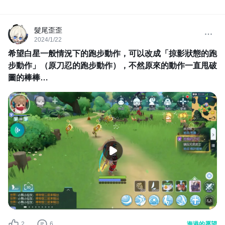
区彻底凉了，看了下冒险手册，也没想象中那么高
髮尾歪歪
2024/1/22
希望白星一般情況下的跑步動作，可以改成「掠影狀態的跑
步動作」（原刀忍的跑步動作），不然原來的動作一直甩破
圖的棒棒…
2
6
海港的愿望