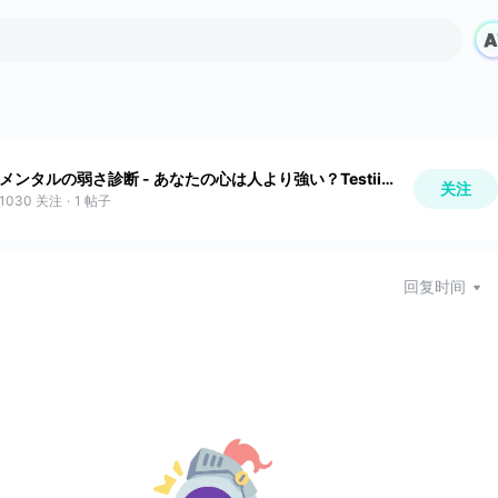
メンタルの弱さ診断 - あなたの心は人より強い？Testiiの診断・心理テストシリーズ
关注
1030
关注
·
1
帖子
回复时间