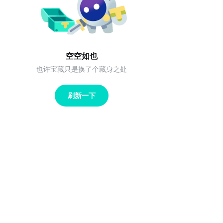
空空如也
也许宝藏只是换了个藏身之处
刷新一下