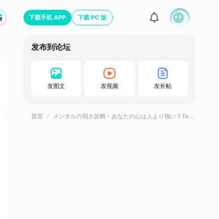
下载手机 APP
下载 PC 版
发布到论坛
发图文
发视频
发长帖
首页
メンタルの弱さ診断 - あなたの心は人より強い？Testiiの診断・心理テストシリーズ