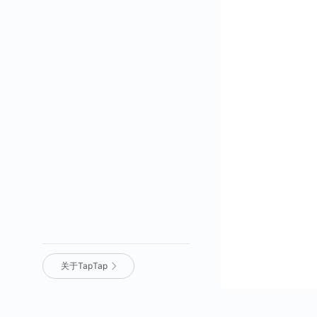
关于TapTap
营业执照
｜
沪 ICP 备 16012525 号
｜