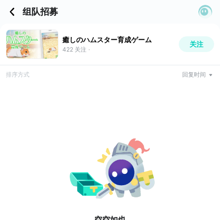
组队招募
癒しのハムスター育成ゲーム
关注
422
关注
·
排序方式
回复时间
空空如也