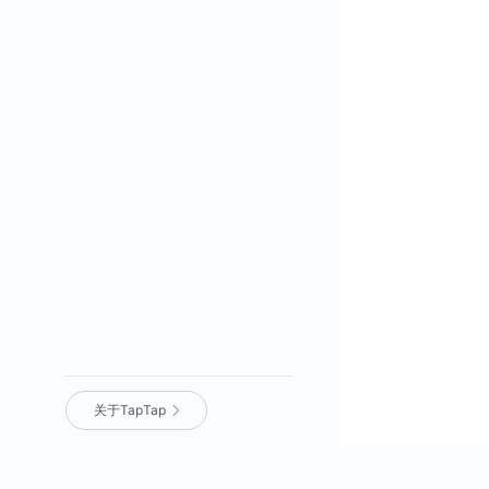
关于TapTap
营业执照
｜
沪 ICP 备 16012525 号
｜