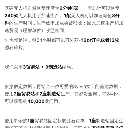
基建无人机自然恢复速度为
6分钟1架
，一天总计可以恢复
240架
无人机用于加速生产。
1架
无人机可以加速等值
3分
钟
的生产时间，生产效率加成会被移除；因此加速生产和加
速贸易（理智单位）收益相同。
> 也就是说，每24小时都可以额外获得
6份订
单
或者12枚
源石碎片。
我们采用
3贸易站 + 3制造站
结构。
依据假定数据，再结合一位可爱的Sylvia女士的基建数据，
使用
2座贸易站
和
2座制造站
生产、交易贵金属，每24小时
可以获得约
40,000
龙门币。
使用剩余的
1座
贸易站固定获取源石订单，
1座
制造站固定生