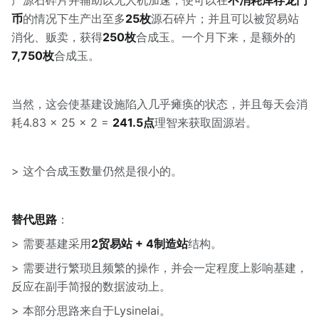
产源石碎片并辅助以无人机加速，便可以在
不消耗库存龙门
币
的情况下生产出至多
25枚
源石碎片；并且可以被贸易站
消化、贩卖，获得
250枚
合成玉。一个月下来，是额外的
7,750枚
合成玉。
当然，这会使基建设施陷入几乎瘫痪的状态，并且每天会消
耗4.83 × 25 × 2 =
241.5点
理智来获取固源岩。
> 这个合成玉数量仍然是很小的。
替代思路
：
> 需要基建采用
2贸易站 + 4制造站
结构。
> 需要进行繁琐且频繁的操作，并会一定程度上影响基建，
反应在副手简报的数据波动上。
> 本部分思路来自于Lysinelai。