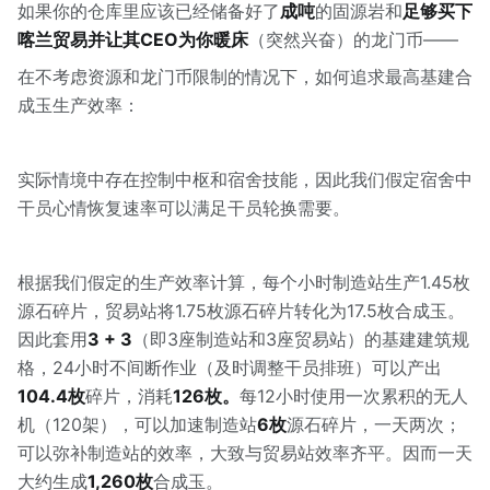
如果你的仓库里应该已经储备好了
成吨
的固源岩和
足够买下
喀兰贸易并让其CEO为你暖床
（突然兴奋）的龙门币——
在不考虑资源和龙门币限制的情况下，如何追求最高基建合
成玉生产效率：
实际情境中存在控制中枢和宿舍技能，因此我们假定宿舍中
干员心情恢复速率可以满足干员轮换需要。
根据我们假定的生产效率计算，每个小时制造站生产1.45枚
源石碎片，贸易站将1.75枚源石碎片转化为17.5枚合成玉。
因此套用
3 + 3
（即3座制造站和3座贸易站）的基建建筑规
格，24小时不间断作业（及时调整干员排班）可以产出
104.4枚
碎片，消耗
126枚。
每12小时使用一次累积的无人
机（120架），可以加速制造站
6枚
源石碎片，一天两次；
可以弥补制造站的效率，大致与贸易站效率齐平。因而一天
大约生成
1,260枚
合成玉。