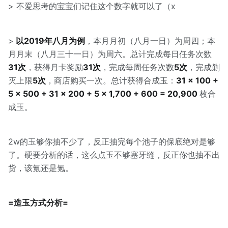
> 不爱思考的宝宝们记住这个数字就可以了（x
>
以2019年八月为例
，本月月初（八月一日）为周四；本
月月末（八月三十一日）为周六。总计完成每日任务次数
31次
，获得月卡奖励
31次
，完成每周任务次数
5次
，完成剿
灭上限
5次
，商店购买一次。总计获得合成玉：
31 × 100 +
5 × 500 + 31 × 200 + 5 × 1,700 + 600 = 20,900
枚合
成玉。
2w的玉够你抽不少了，反正抽完每个池子的保底绝对是够
了。硬要分析的话，这么点玉不够塞牙缝，反正你也抽不出
货，该氪还是氪。
=造玉方式分析=