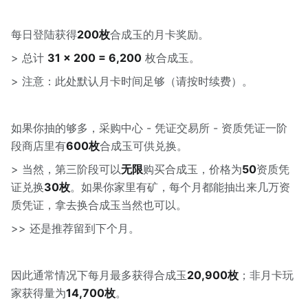
每日登陆获得
200枚
合成玉的月卡奖励。
> 总计
31 × 200 = 6,200
枚合成玉。
> 注意：此处默认月卡时间足够（请按时续费）。
如果你抽的够多，采购中心 - 凭证交易所 - 资质凭证一阶
段商店里有
600枚
合成玉可供兑换。
> 当然，第三阶段可以
无限
购买合成玉，价格为
50
资质凭
证兑换
30枚
。如果你家里有矿，每个月都能抽出来几万资
质凭证，拿去换合成玉当然也可以。
>> 还是推荐留到下个月。
因此通常情况下每月最多获得合成玉
20,900枚
；非月卡玩
家获得量为
14,700枚
。