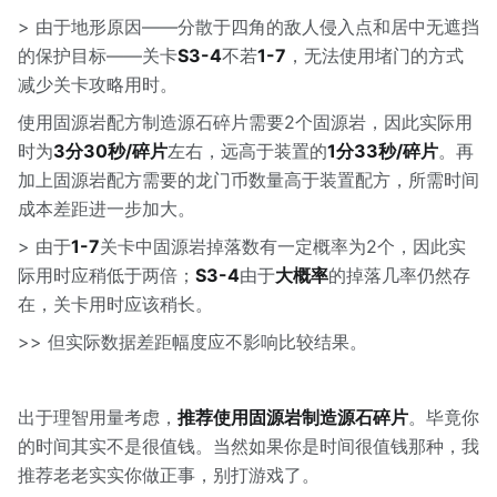
> 由于地形原因——分散于四角的敌人侵入点和居中无遮挡
的保护目标——关卡
S3-4
不若
1-7
，无法使用堵门的方式
减少关卡攻略用时。
使用固源岩配方制造源石碎片需要2个固源岩，因此实际用
时为
3分30秒/碎片
左右，远高于装置的
1分33秒/碎片
。再
加上固源岩配方需要的龙门币数量高于装置配方，所需时间
成本差距进一步加大。
> 由于
1-7
关卡中固源岩掉落数有一定概率为2个，因此实
际用时应稍低于两倍；
S3-4
由于
大概率
的掉落几率仍然存
在，关卡用时应该稍长。
>> 但实际数据差距幅度应不影响比较结果。
出于理智用量考虑，
推荐使用固源岩制造源石碎片
。毕竟你
的时间其实不是很值钱。当然如果你是时间很值钱那种，我
推荐老老实实你做正事，别打游戏了。