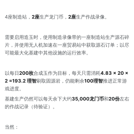
4座制造站，
2座
生产龙门币，
2座
生产作战录像。
需要启用造玉时，使用制造录像带的一座制造站生产源石碎
片，并使用无人机加速在一座贸易站中获取源石订单；以尽
可能最大化基建中其他设施的运行效率。
以每日
200枚
合成玉作为目标，每天只需消耗
4.83 × 20 ×
2 =193.2 理智
刷取固源岩，仍能剩余
100理智
推进正常游
戏进度。
基建生产仍然可以每天余下大约
35,000龙门币
和
20份
左右
的作战记录（待验证）。
当然：