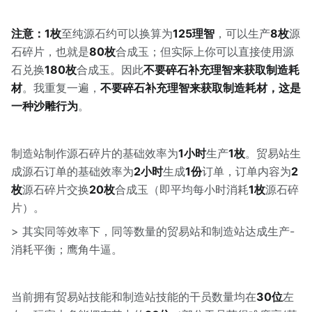
注意：1枚
至纯源石约可以换算为
125理智
，可以生产
8枚
源
石碎片，也就是
80枚
合成玉；但实际上你可以直接使用源
石兑换
180枚
合成玉。因此
不要碎石补充理智来获取制造耗
材
。我重复一遍，
不要碎石补充理智来获取制造耗材，这是
一种沙雕行为
。
制造站制作源石碎片的基础效率为
1小时
生产
1枚
。贸易站生
成源石订单的基础效率为
2小时
生成
1份
订单，订单内容为
2
枚
源石碎片交换
20枚
合成玉（即平均每小时消耗
1枚
源石碎
片）。
> 其实同等效率下，同等数量的贸易站和制造站达成生产-
消耗平衡；鹰角牛逼。
当前拥有贸易站技能和制造站技能的干员数量均在
30位
左