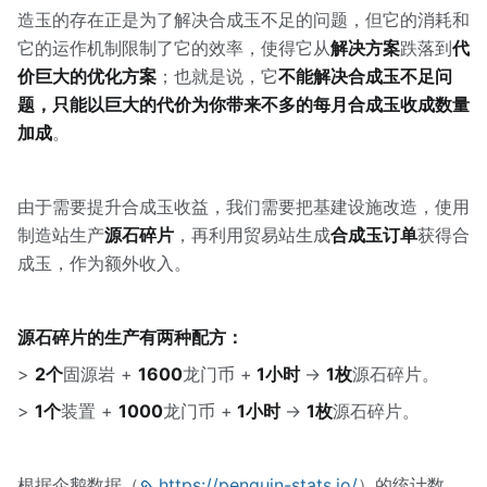
造玉的存在正是为了解决合成玉不足的问题，但它的消耗和
它的运作机制限制了它的效率，使得它从
解决方案
跌落到
代
价巨大的优化方案
；也就是说，它
不能解决合成玉不足问
题，只能以巨大的代价为你带来不多的每月合成玉收成数量
加成
。
由于需要提升合成玉收益，我们需要把基建设施改造，使用
制造站生产
源石碎片
，再利用贸易站生成
合成玉订单
获得合
成玉，作为额外收入。
源石碎片的生产有两种配方：
>
2个
固源岩 +
1600
龙门币 +
1小时
→
1枚
源石碎片。
>
1个
装置 +
1000
龙门币 +
1小时
→
1枚
源石碎片。
根据企鹅数据（
https://penguin-stats.io/
）的统计数