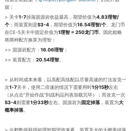
据：
> 关卡
1-7
掉落固源岩收益最高，期望价值为
4.83理智/
个
；而装置则是
S3-4
，期望价值为
16.54理智/个
。龙门币
在CE-5关卡中固定价值为
1理智 = 250龙门币
。因此粗略
将两种配方换算为理智：
>> 固源岩配方：
16.06理智
；
>> 装置配方：
20.54理智
。
> 从时间成本来看，以高配高练配以尽量高速的打法攻克一
次
1-7
关卡，使用二倍速的情况下需要用时
1分15秒
左右
（从点击“开始作战”到战利品列表加载完毕）；而攻克一次
S3-4
则需要
1分33秒
左右。固源岩为
固定掉落
，装置为
大
概率掉落
。
> 企鹅数据获得的理智期望值来看，装置关卡的大概率掉落