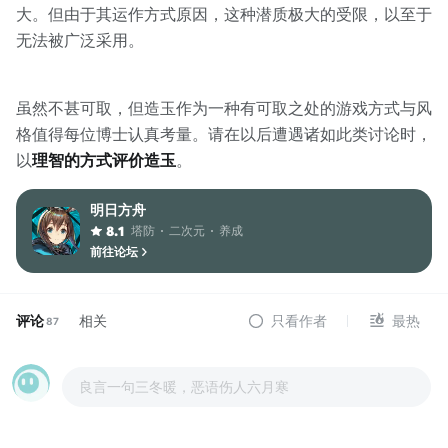
大。但由于其运作方式原因，这种潜质极大的受限，以至于
无法被广泛采用。
虽然不甚可取，但造玉作为一种有可取之处的游戏方式与风
格值得每位博士认真考量。请在以后遭遇诸如此类讨论时，
以
理智的方式评价造玉
。
明日方舟
塔防
二次元
养成
8.1
前往论坛
评论
相关
只看作者
最热
87
良言一句三冬暖，恶语伤人六月寒