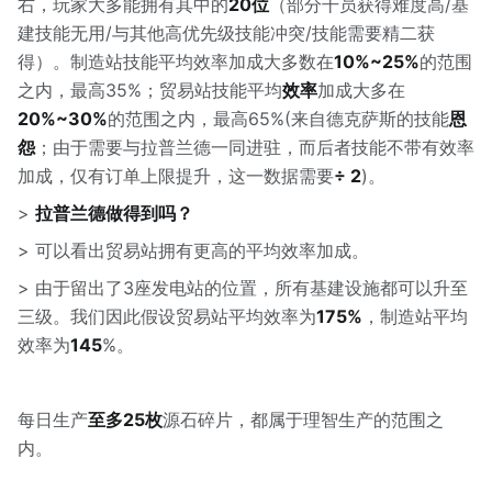
右，玩家大多能拥有其中的
20位
（部分干员获得难度高/基
建技能无用/与其他高优先级技能冲突/技能需要精二获
得）。制造站技能平均效率加成大多数在
10%~25%
的范围
之内，最高35%；贸易站技能平均
效率
加成大多在
20%~30%
的范围之内，最高65%(来自德克萨斯的技能
恩
怨
；由于需要与拉普兰德一同进驻，而后者技能不带有效率
加成，仅有订单上限提升，这一数据需要
÷ 2
)。
>
拉普兰德做得到吗？
> 可以看出贸易站拥有更高的平均效率加成。
> 由于留出了3座发电站的位置，所有基建设施都可以升至
三级。我们因此假设贸易站平均效率为
175%
，制造站平均
效率为
145
%。
每日生产
至多25枚
源石碎片，都属于理智生产的范围之
内。