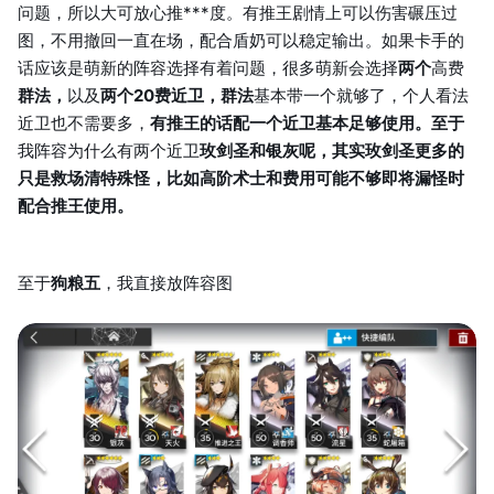
问题，所以大可放心推***度。有推王剧情上可以伤害碾压过
图，不用撤回一直在场，配合盾奶可以稳定输出。如果卡手的
话应该是萌新的阵容选择有着问题，很多萌新会选择
两个
高费
群法，
以及
两个20费近卫，群法
基本带一个就够了，个人看法
近卫也不需要多，
有推王的话配一个近卫基本足够使用。至于
我阵容为什么有两个近卫
玫剑圣和银灰呢，其实玫剑圣更多的
只是救场清特殊怪，比如高阶术士和费用可能不够即将漏怪时
配合推王使用。
至于
狗粮五
，我直接放阵容图