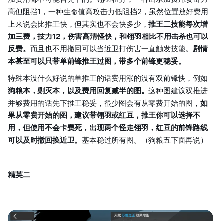
高但阻挡1，一种生命值高攻击力低阻挡2，虽然位置放好费用
上来说会比推王快，但其实也不会快多少，
推王二技能每次增
加三费，技力12，伤害高清怪快，和翎羽相比不用击杀也可以
反费。
而且也不用撤回可以当近卫打伤害一直触发技能。
剧情
本甚至可以只带单前锋推王过图，带多个前锋更稳妥。
特殊本没什么好说的单推王的话费用涨的没有双前锋快，例如
狗粮本，剿灭本，以及费用回复减半的图。
这种图建议双推进
并够费用的话先下推王稳妥，很少图会有从零费开始的图，
如
果从零费开始的图，建议带翎羽或红豆，推王你可以选择不
用，但使用不会卡费死，出现两个怪走翎羽，红豆的前锋路线
可以及时撤回换近卫。
基本稳过所有图。（狗粮五下面再说）
精英二