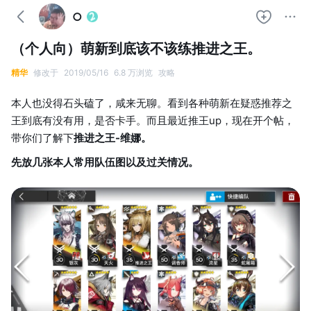
○
（个人向）萌新到底该不该练推进之王。
精华
修改于
2019/05/16
6.8 万浏览
攻略
本人也没得石头磕了，咸来无聊。看到各种萌新在疑惑推荐之
王到底有没有用，是否卡手。而且最近推王up，现在开个帖，
带你们了解下
推进之王-维娜。
先放几张本人常用队伍图以及过关情况。