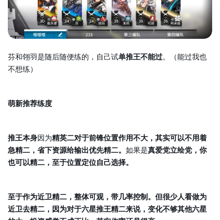
芬和翎羽是随后随便练的，自己试
单推王不能过
。（能过我也
不想练）
萌新推荐练度
推王本身
因为
精英二对于前锋位置作用不大，其实可以不用着
急精二，省下资源给输出优先精二。
如果是
真爱党立绘党，你
也可以精二，至于位置定位自己选择。
至于作为近卫精二，整体可观，带几率控制。但很少人看做为
近卫去精二，因为对于六星推王精二来说，变化不够其他六星