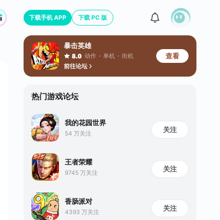
下载手机 APP
下载 PC 版
暴击英雄
查看
动作
单机
街机
8.0
前往论坛
热门游戏论坛
我的花园世界
关注
54 万关注
王者荣耀
关注
9745 万关注
香肠派对
关注
4393 万关注