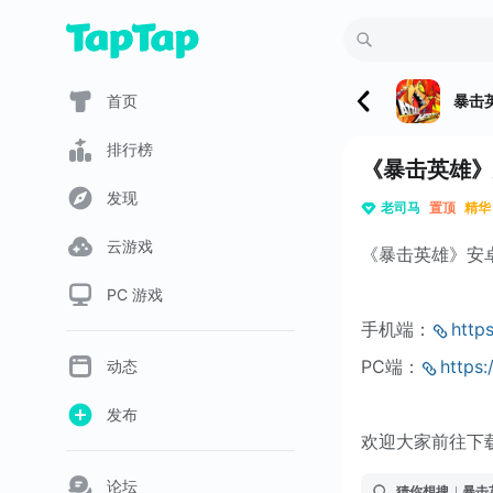
首页
暴击
排行榜
《暴击英雄》
发现
老司马
置顶
精华
云游戏
《暴击英雄》安
PC 游戏
手机端：
https
PC端：
https:
动态
发布
欢迎大家前往下
论坛
猜你想搜
暴击