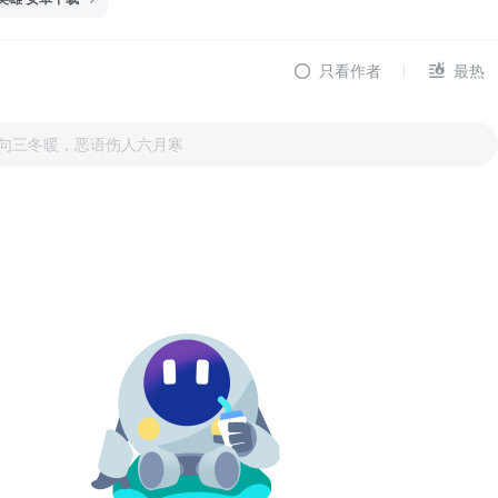
只看作者
最热
句三冬暖，恶语伤人六月寒