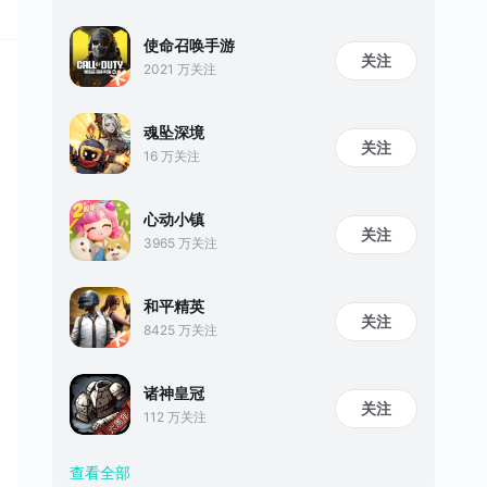
使命召唤手游
关注
2021 万关注
魂坠深境
关注
16 万关注
心动小镇
关注
3965 万关注
和平精英
关注
8425 万关注
诸神皇冠
关注
112 万关注
查看全部