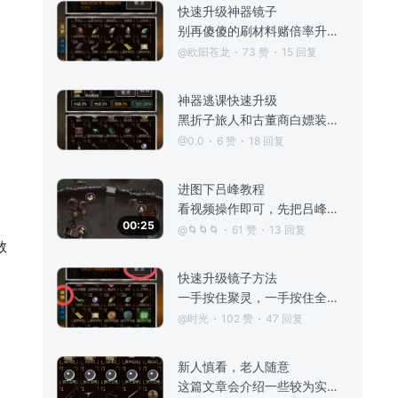
快速升级神器镜子
别再傻傻的刷材料赌倍率升级神器了，这个方法可以保证神器升级100%获取3倍经验。（前提:需要将地图推进到南阳古墓，用聚宝盆获取纸钱） 操作步骤: 1.打开仓库，在仓库里选择要升级神器。 2.按住左侧“全部”不松，点击“聚灵”，然后松开“全部”就能在神器聚灵材料中显示背包全部物品了。 3.添加任意加经验的材料和任意数量（干粮、水、肉、铁、钱等都能加经验，别把任务物品丢进去，不知道会不会有bug），再
@欧阳苍龙
73 赞
15 回复
、
神器逃课快速升级
黑折子旅人和古董商白嫖装备，用4星装备升级神器几个就满了。
@0.0
6 赞
18 回复
进图下吕峰教程
看视频操作即可，先把吕峰放6号位 1.长按吕峰不要松开 2.长按要上的角色不要松开 3.长按下一步不要松开 4.等个几秒松开下一步 5.松开吕峰 6.松开要上阵的角色 听到两声 哒 的声音后，就表示换人成功，就可以进墓了（松开吕峰后一声哒，松开要上阵的角色一声哒，少了一声就表示没成功）#盗墓长生印
00:25
@🌀🌀🌀
61 赞
13 回复
数
快速升级镜子方法
一手按住聚灵，一手按住全部， 然后先松聚灵，后松全部。 就可以让用普通材料当升级材料。
@时光
102 赞
47 回复
新人慎看，老人随意
这篇文章会介绍一些较为实用的邪道技巧，包括不限于：自定义阵容、保留剧情道具、刷八宝盒、快速升级镜子、跳关技巧等内容。 新人的话，建议是先别用邪道，而是靠着自己的摸索，堂堂正正地过完一遍剧情。倘若喜欢这款游戏，想要重新开始，就可以重置进度，然后大大方方地利用邪道了。 1、低消耗生存 最极限的情况下，只需要携带1个干粮、1个火把、1个撬棍、1个铁铲、1个解药、1个秘制药，就可以在任意墓中永远生存下去。