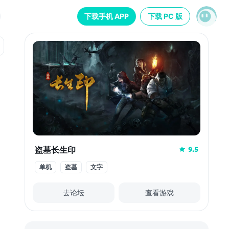
下载手机 APP
下载 PC 版
盗墓长生印
9.5
单机
盗墓
文字
去论坛
查看游戏