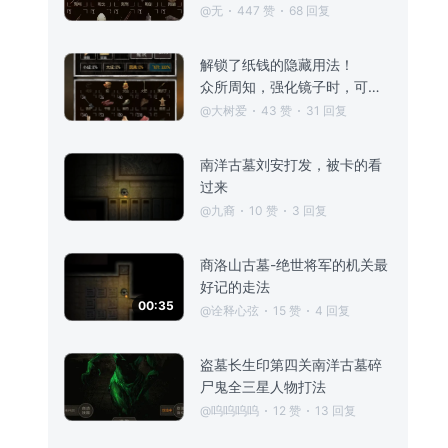
@无
447 赞
68 回复
解锁了纸钱的隐藏用法！
众所周知，强化镜子时，可以通过同时点聚灵和左边的全部来用全部材料聚灵。这时候就可以放入没用但取之不尽的纸钱。可以发现虽然不加经验但是可以增加飞升概率！再也不用凑一大堆材料攒飞升了！
@大树爱
43 赞
31 回复
南洋古墓刘安打发，被卡的看
过来
@九裔
10 赞
3 回复
商洛山古墓-绝世将军的机关最
好记的走法
00:35
@诠释心弦
15 赞
4 回复
盗墓长生印第四关南洋古墓碎
尸鬼全三星人物打法
@呜呜呜呜
12 赞
13 回复