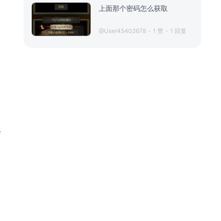
上面那个密码怎么获取
@User45402678
1 赞
1 回复
每