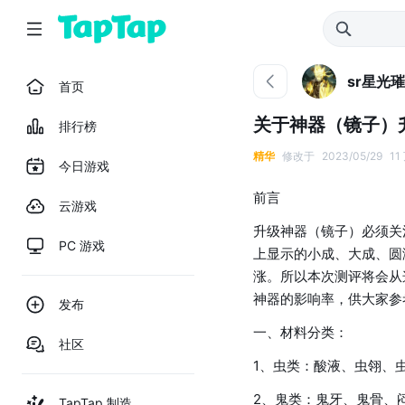
sr星光
首页
关于神器（镜子）升
排行榜
精华
修改于
2023/05/29
11
今日游戏
前言
云游戏
升级神器（镜子）必须关
PC 游戏
上显示的小成、大成、圆
涨。所以本次测评将会从
神器的影响率，供大家参
发布
一、材料分类：
社区
1、虫类：酸液、虫翎、
2、鬼类：鬼牙、鬼骨、
TapTap 制造