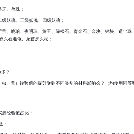
兽牙、兽珠；
二级妖魂、三级妖魂、四级妖魂；
尸萤、琥珀、夜明珠、黄玉、绿松石、青金石、金块、银块、避尘珠
双头石雕龟、龙首虎头杖；
验多？
、虫、鬼）经验值的提升受到不同类别的材料影响么？（均使用同等
实测经验值占比：
图：