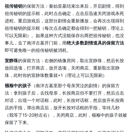
祖传秘钥
的保留方法：秦始皇墓结束出来后，开启剧情，得到
祖传秘钥的提示框，此时点击确定，点击后迅速关闭游戏杀死
进程。重启游戏后，这部分剧情会重新播放，会再次出现得到
祖传秘钥的提示框（每次点击确定都会得到一把秘钥，理论上
可以无限刷）。如果这种方式没能保存出两把祖传秘钥，也没
事儿，去了南洋古墓开门前，用
绝大多数剧情道具的保留方法
即可避免唯一的祖传秘钥被消耗。
宣静珠
的保留方法：右侧的镜像房间，取出宣静珠，然后长按
放回选项，打开商店，放开选项，关闭商店。重新取出宣静
珠，此时你的宣静珠数量就+1（理论上可以无限刷）
襁褓中的孩子
（南洋古墓里那个母亲哭泣的剧情）的保留方
法：拿到孩子后，去找母亲，长按商店但不要打开，然后点击
对话，出现一个对话框，此时，长按对话框，然后放开长按商
店的手指，弹出商店后，放开长按对话框的手指，等待几秒
（我等了15-20秒左右），关闭商店，此时，襁褓中的孩子就被
保留了下来。