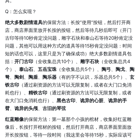
具。
Q：怎么实现？
绝大多数剧情道具
的保留方法：长按”使用“按钮，然后打开商
店，商店界面里放开长按的按钮，然后等待几秒后即可（开门
古印等待10秒肯定没问题，雕字石块和泰山石等待20秒肯定没
问题，其他可以用这种方式的道具等待15秒肯定没问题：时间
短的话也可以，这里只是为了确保成功）绝大多数剧情道具包
括：
开门古印
（全收集总共10个）、
雕字石块
（全收集总共4
个）、
泰山石
、
五岳宝珠
（全收集总共5个）、
陶弓
、
陶戈
、
陶
弩
、
陶剑
、
陶盾
、
陶乐器
（有的字不认识，乐器总共5个）、
玄
铁古印
（通过刷资源的方法可以无限复制，或者在大门口免消
耗也行）、
精铁古印
（通过刷资源的方法可以无限复制，或者
在大门口免消耗也行）、
黑色古印
、
诡异的心脏
、
诡异的手
臂
、
诡异的头颅
、
古旧的琴弦
红蓝雕像
的保留方法：第一墓那个小孩的棺材，收集好红蓝雕
像后，长按打开棺材的按钮，然后打开商店，商店界面里面放
开长按按钮，等待一段时间（我这里会等待15秒，实际应该可