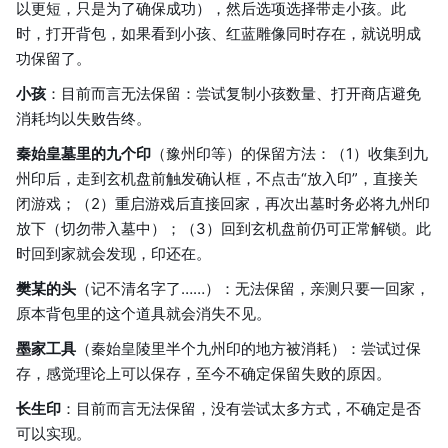
以更短，只是为了确保成功），然后选项选择带走小孩。此
时，打开背包，如果看到小孩、红蓝雕像同时存在，就说明成
功保留了。
小孩
：目前而言无法保留：尝试复制小孩数量、打开商店避免
消耗均以失败告终。
秦始皇墓里的九个印
（豫州印等）的保留方法：（1）收集到九
州印后，走到玄机盘前触发确认框，不点击“放入印”，直接关
闭游戏；（2）重启游戏后直接回家，再次出墓时务必将九州印
放下（切勿带入墓中）；（3）回到玄机盘前仍可正常解锁。此
时回到家就会发现，印还在。
樊某的头
（记不清名字了……）：无法保留，亲测只要一回家，
原本背包里的这个道具就会消失不见。
墨家工具
（秦始皇陵里半个九州印的地方被消耗）：尝试过保
存，感觉理论上可以保存，至今不确定保留失败的原因。
长生印
：目前而言无法保留，没有尝试太多方式，不确定是否
可以实现。