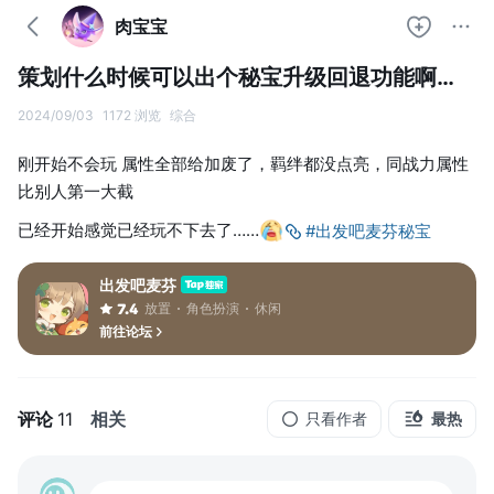
肉宝宝
策划什么时候可以出个秘宝升级回退功能啊…
2024/09/03
1172 浏览
综合
刚开始不会玩 属性全部给加废了，羁绊都没点亮，同战力属性
比别人第一大截
已经开始感觉已经玩不下去了……
#出发吧麦芬秘宝
出发吧麦芬
放置
角色扮演
休闲
7.4
前往论坛
评论
11
相关
只看作者
最热