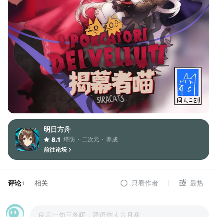
明日方舟
塔防
二次元
养成
8.1
前往论坛
评论
相关
只看作者
最热
1
良言一句三冬暖，恶语伤人六月寒