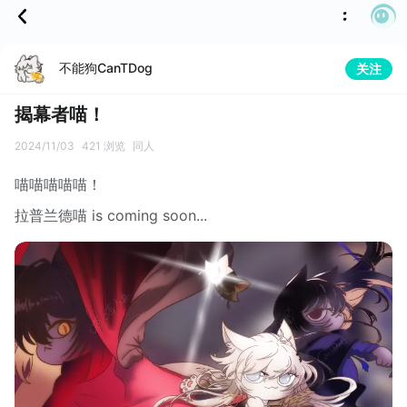
不能狗CanTDog
关注
揭幕者喵！
2024/11/03
421 浏览
同人
喵喵喵喵喵！
拉普兰德喵 is coming soon...