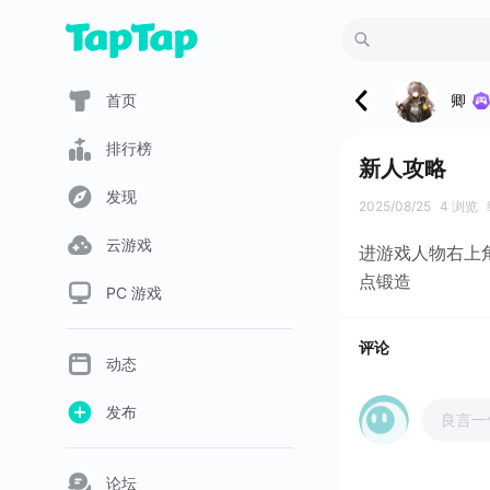
卿
首页
排行榜
新人攻略
发现
2025/08/25
4 浏览
云游戏
进游戏人物右上
点锻造
PC 游戏
评论
动态
发布
良言一
论坛