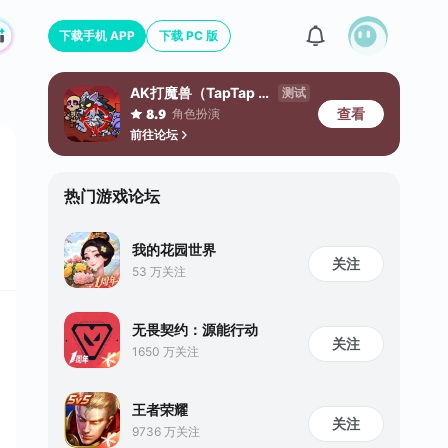
下载手机 APP
下载 PC 版
AK打魔兽（TapTap 测试版）
测试
查看
角色扮演
8.9
前往论坛
热门游戏论坛
我的花园世界
关注
53 万关注
无畏契约：源能行动
关注
1650 万关注
王者荣耀
关注
9736 万关注