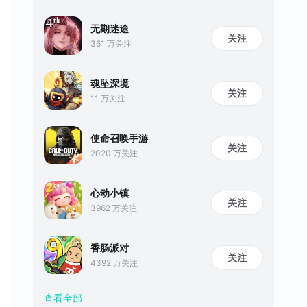
无期迷途
关注
361 万关注
魂坠深境
关注
11 万关注
使命召唤手游
关注
2020 万关注
心动小镇
关注
3962 万关注
香肠派对
关注
4392 万关注
查看全部