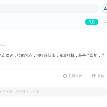
关注
综合
角点倍速，技能先点，治疗跟斩击，然后挂机，装备全回炉，再
只看作者
最热
句三冬暖，恶语伤人六月寒