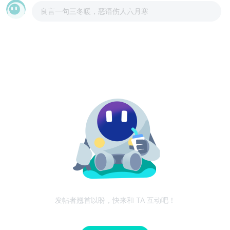
良言一句三冬暖，恶语伤人六月寒
发帖者翘首以盼，快来和 TA 互动吧！