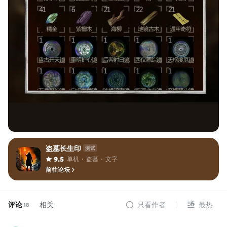
盗墓长生印
测试
单机
盗墓
文字
9.5
前往论坛
评论
相关
只看作者
最热
18