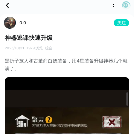
关注
0.0
神器逃课快速升级
2025/10/31
1979 浏览
综合
黑折子旅人和古董商白嫖装备，用4星装备升级神器几个就
满了。