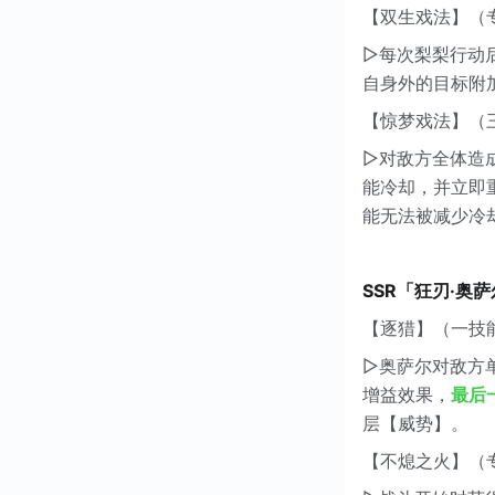
【双生戏法】（
▷每次梨梨行动
自身外的目标附
【惊梦戏法】（
▷对敌方全体造成
能冷却，并立即
能无法被减少冷
SSR「狂刃·奥
【逐猎】（一技
▷奥萨尔对敌方单
增益效果，
最后
层【威势】。
【不熄之火】（