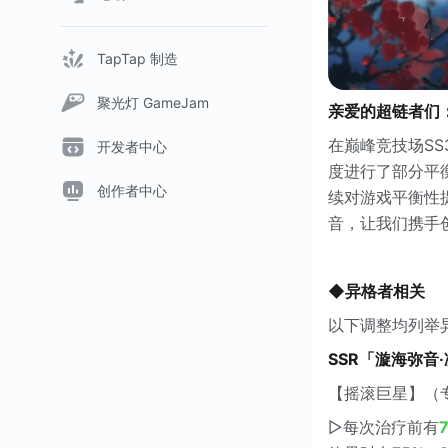
TapTap 制造
聚光灯 GameJam
亲爱的超链者们
在巅峰竞技场S
开发者中心
度进行了部分平
创作者中心
续对游戏平衡性
音，让我们携手
◆异格者相关
以下调整均列举
SSR「漩海弥音
【摇滚巨星】（
▷每次治疗前有