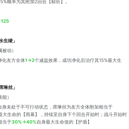
85%概率为其附加2回合【鲸祈】。
→125
·水生绫」
属被动）
净化友方全体
1→2
个减益效果，成功净化后治疗其15%最大生
·席琳丝」
技能）
自身未处于不可行动状态，席琳丝为友方全体附加相当于
最大生命的【雨幕】，持续至自身下个回合开始时；战斗开始时
相当于
30%→40%
自身最大生命值的【护盾】