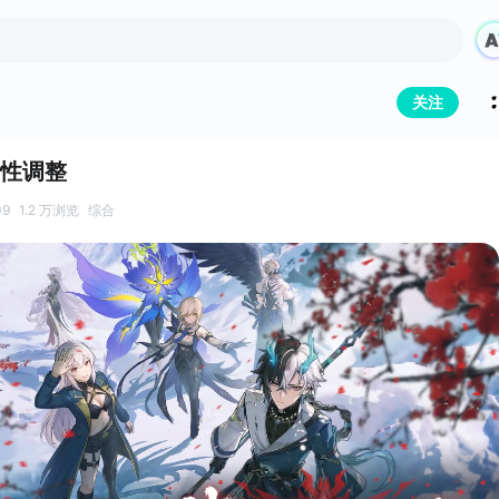
关注
衡性调整
09
1.2 万浏览
综合