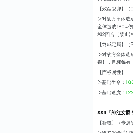
【致命裂弹】（
▷对敌方单体造成
全体造成180%
和2回合【禁止
【终成定局】（
▷对敌方全体造成
锁】，目标每有
【面板属性】
▷基础生命：
10
▷基础速度：
12
SSR「绯红女爵
【折枝】（专属
▷维罗妮卡受到