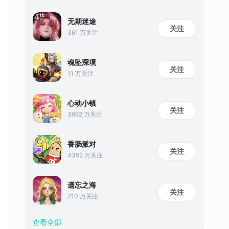
无期迷途
关注
361 万关注
魂坠深境
关注
11 万关注
心动小镇
关注
3962 万关注
香肠派对
关注
4392 万关注
遗忘之海
关注
210 万关注
查看全部