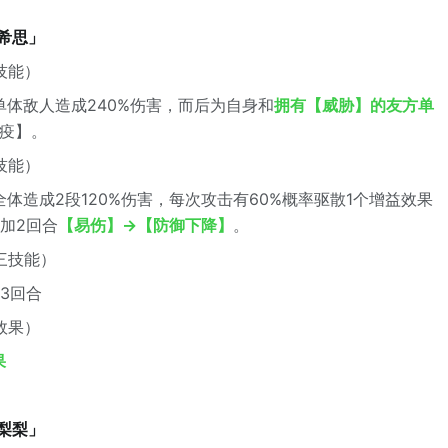
佩希思」
技能）
单体敌人造成240%伤害，而后为自身和
拥有【威胁】的友方单
免疫】。
技能）
体造成2段120%伤害，每次攻击有60%概率驱散1个增益效果
附加2回合
【易伤】→【防御下降】
。
三技能）
3回合
效果）
果
·梨梨」