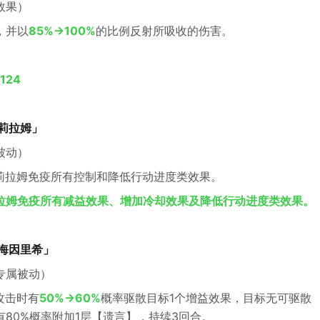
效果）
，并以
85%→100%
的比例反射所吸收的伤害。
124
·莉拉姆」
被动）
莉拉姆免疫所有控制和降低行动进度类效果。
拉姆免疫所有减益效果、增加冷却效果及降低行动进度类效果。
·海因里希」
专属被动）
攻击时有
50%→60%
概率驱散目标1个增益效果，目标无可驱散
80%概率附加1层【遗言】，持续3回合。