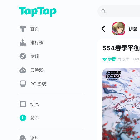
首页
伊瑟
排行榜
SS4赛季平
发现
伊瑟
修改于
04/
云游戏
PC 游戏
动态
发布
论坛