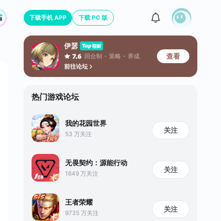
下载手机 APP
下载 PC 版
伊瑟
查看
回合制
策略
养成
7.6
前往论坛
热门游戏论坛
我的花园世界
关注
53 万关注
无畏契约：源能行动
关注
1649 万关注
王者荣耀
关注
9735 万关注