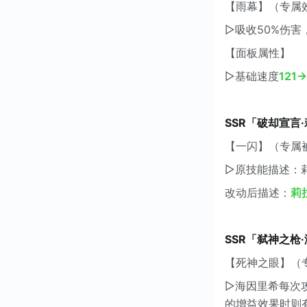
【雨幕】（专属
▷吸收50%伤害
【面板属性】
▷基础速度
121→
SSR「破却宣言
【一闪】（专属
▷原技能描述：
改动后描述：
莉
SSR「弑神之枪
【死神之眼】（
▷海因里希每次
的增益效果时则有