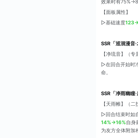
效果时有75%→
【面板属性】
▷基础速度
123
SSR「巡洄漫音
【净琉音】（专
▷在回合开始时
命。
SSR「净雨幽瞳
【天雨帷】（二
▷回合结束时如
14%→16%
自身
为友方全体附加