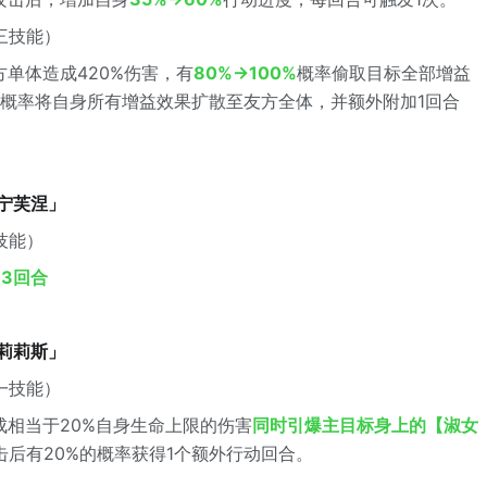
三技能）
单体造成420%伤害，有
80%→100%
概率偷取目标全部增益
0%概率将自身所有增益效果扩散至友方全体，并额外附加1回合
·宁芙涅」
技能）
→3回合
·莉莉斯」
一技能）
成相当于20%自身生命上限的伤害
同时引爆主目标身上的【淑女
击后有20%的概率获得1个额外行动回合。