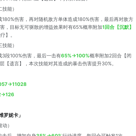
二技能）
180%伤害，再对随机敌方单体造成180%伤害，最后再对敌方
伤害，目标无可驱散的增益效果时有65%概率附加
1回合【沉默】
治疗】。
三技能）
3段100%伤害，最后一击有
65%→100%
概率附加2回合【闭
1层【遗言】，本次技能对其造成的暴击伤害提升30%。
057→11028
2→126
·维罗妮卡」
被动）
攻击后，增加自身
35%→60%
行动进度，每回合可触发1次。