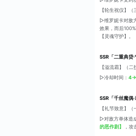
【轮生祝仪】（
▷维罗妮卡对敌方
效果，而后10
【灵魂守护】。
SSR「二重典贷
【溢流霜】（二
▷冷却时间：
4
SSR「千丝魔偶
【礼节致意】（
▷对敌方单体造
的恶作剧】
，攻