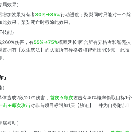
专属效果）
后增加效果持有者
30%→35%
行动进度；梨梨同时只能对一个除
加此效果，梨梨死亡时移除此效果。
三技能）
260%伤害，有
55%→75%
概率延长1回合所有异格者和智壳技
重置拥有【双生戏法】的队友所有异格者和智壳技能冷却。此技
却。
萨尔」
能）
体造成2段120%伤害，
首次→每次
攻击有40%概率偷取目标1个
一击→每次攻击
对非首领目标附加1层【胁迫】，并为自身附加1
专属被动）