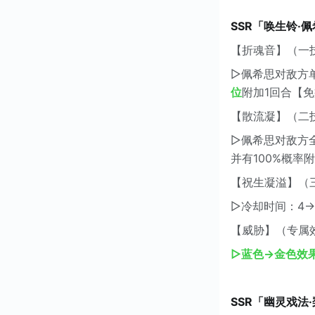
SSR「唤生铃·
【折魂音】（一
▷佩希思对敌方
位
附加1回合【
【散流凝】（二
▷佩希思对敌方全
并有100%概率
【祝生凝溢】（
▷冷却时间：4→
【威胁】（专属
▷蓝色→金色效
SSR「幽灵戏法