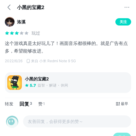
小黑的宝藏2
洛溪
关注
玩过
这个游戏真是太好玩儿了！画面音乐都很棒的。就是广告有点
多，希望能够改进。
2022/6/26
来自 小米 Redmi Note 9 5G
小黑的宝藏2
益智
解谜
休闲
5.7
回复
转发
3
赞
1
最早
友善回复，会获得更多的赞～