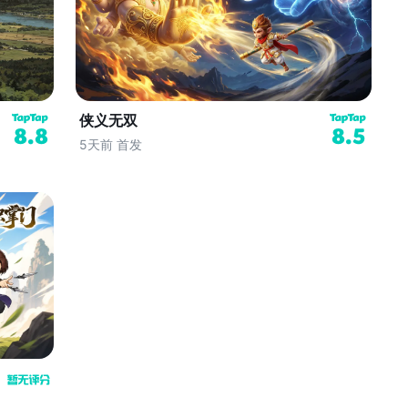
侠义无双
8.8
8.5
5天前 首发