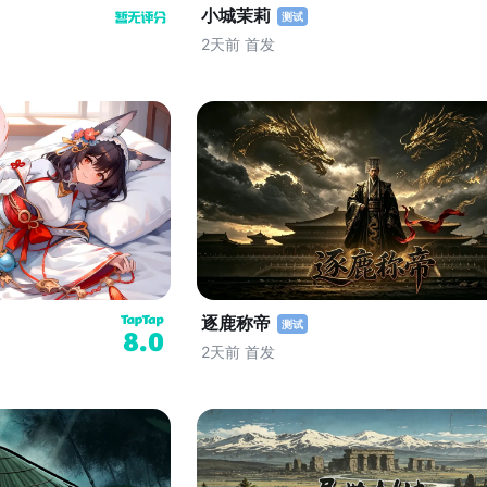
小城茉莉
测试
2天前 首发
逐鹿称帝
测试
8.0
2天前 首发