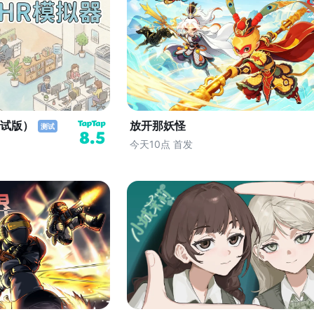
测试版）
放开那妖怪
测试
8.5
今天10点 首发