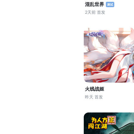
混乱世界
测试
2天前 首发
火线战姬
昨天 首发