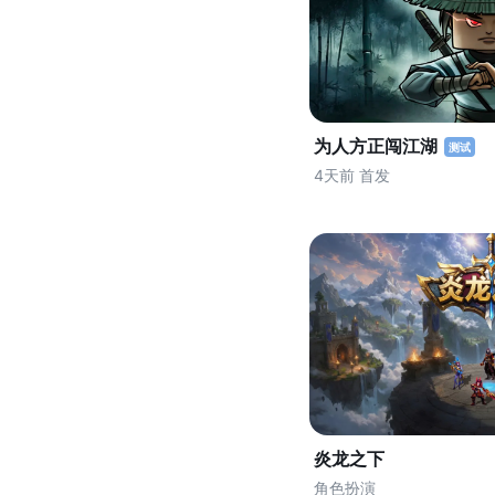
为人方正闯江湖
测试
4天前 首发
炎龙之下
角色扮演