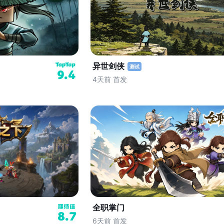
异世剑侠
测试
9.4
4天前 首发
全职掌门
8.7
6天前 首发