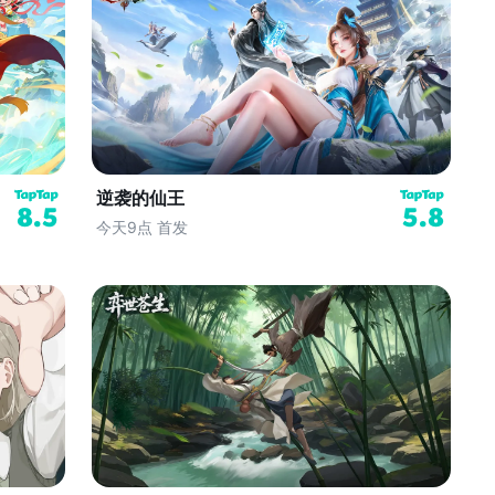
逆袭的仙王
8.5
5.8
今天9点 首发