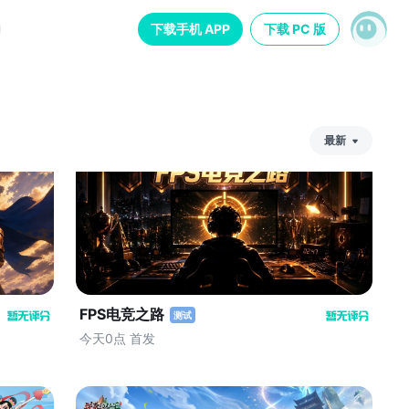
下载手机 APP
下载 PC 版
最新
热
门
最
新
评
分
FPS电竞之路
测试
今天0点 首发