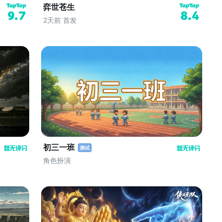
弈世苍生
9.7
8.4
2天前 首发
初三一班
测试
角色扮演