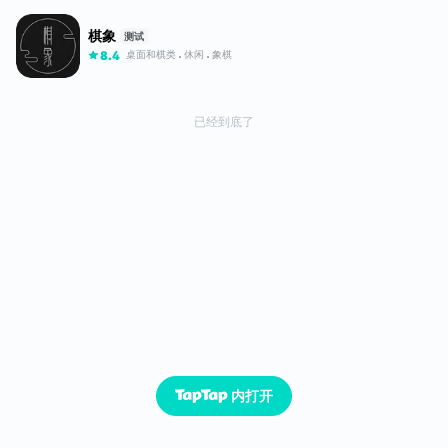
棋象
测试
桌面和棋类
休闲
象棋
8.4
已经到底了
内打开