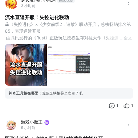
在线吃瓜
3 小时前
流水直逼开服！失控进化联动
🕹《失控进化》×《少女前线2：追放》联动开启，总榜畅销排名第
85，表现逼近开服
 由腾讯发行的《Rust》正版玩法授权生存对抗大作《失控进化》于
...
全文
8月6日进行停机更新 
本次更新的核心是与《少女前线2：追放》的联动活动，玩家可免费
领取可露凯主题联动外观，玩家还可以通过活动抽取可露凯相关手
办 
根据第三方平台七麦数据显示，8月7日游戏在总榜畅销排名第85，
游戏畅销榜第50，动作榜第15，模拟榜第12。
神奇工具柜在哪里
：
荒岛废铁怕是全卖空了吧
1
1
游戏小魔王
5 小时前