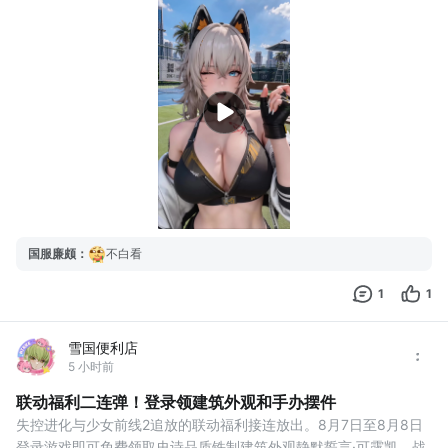
国服廉颇
：
不白看
1
1
雪国便利店
5 小时前
联动福利二连弹！登录领建筑外观和手办摆件
失控进化与少女前线2追放的联动福利接连放出。8月7日至8月8日
登录游戏即可免费领取史诗品质铁制建筑外观静默誓言·可露凯。战