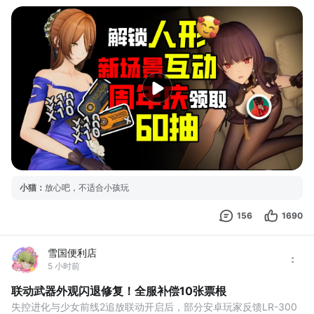
#游戏福利 #游戏安利#少女前线2周年庆
小猫
：
放心吧，不适合小孩玩
156
1690
雪国便利店
5 小时前
联动武器外观闪退修复！全服补偿10张票根
失控进化与少女前线2追放联动开启后，部分安卓玩家反馈LR-300