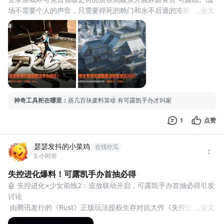
场不需要个人的声音，只需要焊死的舱门和永不后退的准星，这套
...
全文
建筑外观的设计风格与可露凯的角色气质保持一致。
紧接着的福利第二弹从8月7日持续到9日，登录2天即可领取前线币
9个，用于可露凯入住计划抽奖，首抽必得静态手办摆件可露凯·手
办。失败绝对不允许存在，这句台词也正好呼应了可露凯
神奇工具柜在哪里
：
搭几百块废料算啥 有可露凯手办才叫家
1
点赞
瑟瑟发抖的小菜鸡
在线吃瓜
5 小时前
失控进化爆料！可露凯手办首抽必得
🤖 失控进化×少女前线2：追放联动开启，可露凯手办首抽必得引发
讨论
 由腾讯发行的《Rust》正版玩法授权生存对抗大作《失控进化》于
...
全文
8月6日正式开启与《少女前线2：追放》的联动活动 