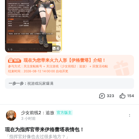
「伊格蕾塔，曾经是个演员，现在是个
4
现在为您带来火力人形【伊格蕾塔】介绍！
参与方式：关注发帖账号 + 关注游戏《少女前线2：追放》 + 回复活动帖
结束时间：2026-08-12 14:00:00 自动开奖
一步一步
：
祝游戏玩家爆满
323
154
少女前线2：追放
官方版主
3 小时前
现在为指挥官带来伊格蕾塔表情包！
「指挥官好像也去过很多地方？」