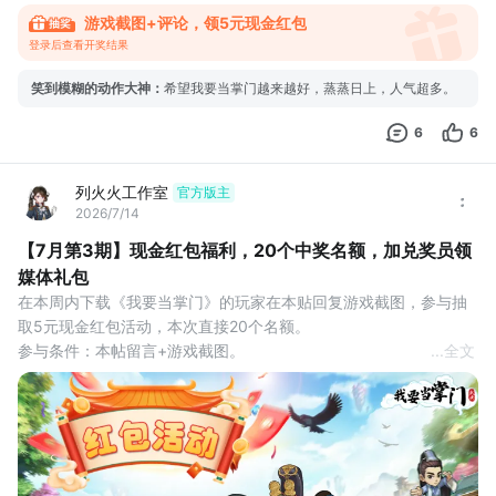
游戏截图+评论，领5元现金红包
登录后查看开奖结果
笑到模糊的动作大神
：
希望我要当掌门越来越好，蒸蒸日上，人气超多。
6
6
列火火工作室
官方版主
2026/7/14
【7月第3期】现金红包福利，20个中奖名额，加兑奖员领
媒体礼包
在本周内下载《我要当掌门》的玩家在本贴回复游戏截图，参与抽
取5元现金红包活动，本次直接20个名额。
参与条件：本帖留言+游戏截图。
...
全文
互动奖励：评论区抽取20名观众，获得5元现金红包奖励。
活动时间：2026年7月15日-7月21日
开奖时间：7月21日24点
领取方式：系统自动抽奖，中奖后请及时联系兑奖员。
活动说明：