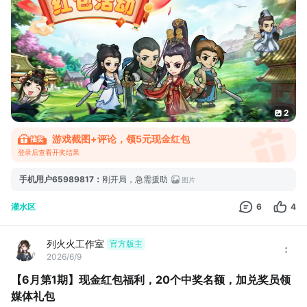
领取方式：系统自动抽奖，中奖后请及时联系兑奖员。
活动说明：
1.每个tap账号只能领取1次奖励，已领取过可换号参与。
2.每个tap用户只
2
游戏截图+评论，领5元现金红包
登录后查看开奖结果
手机用户65989817
：
刚开局，急需援助
图片
灌水区
6
4
列火火工作室
官方版主
2026/6/9
【6月第1期】现金红包福利，20个中奖名额，加兑奖员领
媒体礼包