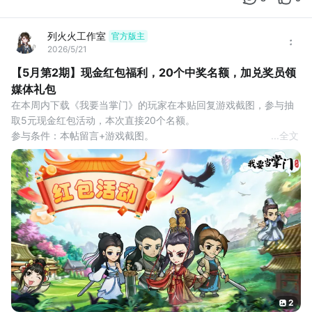
列火火工作室
官方版主
2026/5/21
【5月第2期】现金红包福利，20个中奖名额，加兑奖员领
媒体礼包
在本周内下载《我要当掌门》的玩家在本贴回复游戏截图，参与抽
取5元现金红包活动，本次直接20个名额。
参与条件：本帖留言+游戏截图。
...
全文
互动奖励：评论区抽取20名观众，获得5元现金红包奖励。
活动时间：2026年5月21日-5月27日
开奖时间：5月27日24点
领取方式：系统自动抽奖，中奖后请及时联系兑奖员。
活动说明：
1.每个tap账号只能领取1次奖励，已领取过可换号参与。
2.每个tap用户只
2