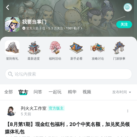
我要当掌门
关注
官方入驻
3 位
5.3 万关注
1361 帖子
签到有礼
最新进度
福利活动
新手必看
攻略讨论
门派轶事
全部
官方
问答
一起玩
精华
视频
发布时间
列火火工作室
官方版主
5 天前
【8月第1期】现金红包福利，20个中奖名额，加兑奖员领
媒体礼包