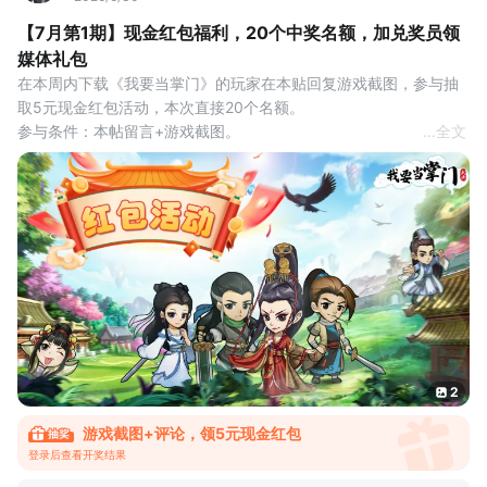
【7月第1期】现金红包福利，20个中奖名额，加兑奖员领
媒体礼包
在本周内下载《我要当掌门》的玩家在本贴回复游戏截图，参与抽
取5元现金红包活动，本次直接20个名额。
参与条件：本帖留言+游戏截图。
...
全文
互动奖励：评论区抽取20名观众，获得5元现金红包奖励。
活动时间：2026年7月1日-7月7日
开奖时间：7月7日24点
领取方式：系统自动抽奖，中奖后请及时联系兑奖员。
活动说明：
1.每个tap账号只能领取1次奖励，已领取过可换号参与。
2.每个tap用户只能发一
2
游戏截图+评论，领5元现金红包
登录后查看开奖结果