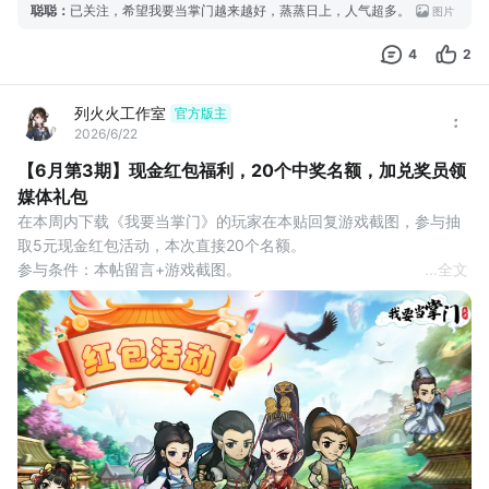
聪聪
：
已关注，希望我要当掌门越来越好，蒸蒸日上，人气超多。
图片
4
2
列火火工作室
官方版主
2026/6/22
【6月第3期】现金红包福利，20个中奖名额，加兑奖员领
媒体礼包
在本周内下载《我要当掌门》的玩家在本贴回复游戏截图，参与抽
取5元现金红包活动，本次直接20个名额。
参与条件：本帖留言+游戏截图。
...
全文
互动奖励：评论区抽取20名观众，获得5元现金红包奖励。
活动时间：2026年6月23日-6月29日
开奖时间：6月29日24点
领取方式：系统自动抽奖，中奖后请及时联系兑奖员。
活动说明：
1.每个tap账号只能领取1次奖励，已领取过可换号参与。
2.每个tap用户只