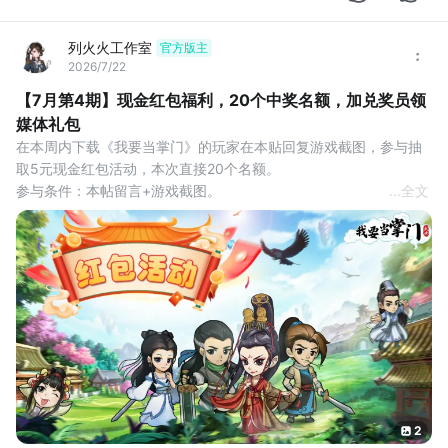
列火火工作室
官方版主
2026/7/22
【7月第4期】现金红包福利，20个中奖名额，加兑奖员领
媒体礼包
在本周内下载《我要当掌门》的玩家在本贴回复游戏截图，参与抽
取5元现金红包活动，本次直接20个名额。
参与条件：本帖留言+游戏截图。
...
全文
互动奖励：评论区抽取20名观众，获得5元现金红包奖励。
活动时间：2026年7月22日-7月28日
开奖时间：7月28日24点
领取方式：系统自动抽奖，中奖后请及时联系兑奖员。
活动说明：
1.每个tap账号只能领取1次奖励，已领取过可换号参与。
2.每个tap用户只
2