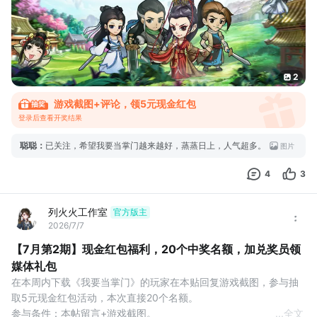
1.每个tap账号只能领取1次奖励，已领取过可换号参与。
2.每个tap用户只
2
游戏截图+评论，领5元现金红包
登录后查看开奖结果
聪聪
：
已关注，希望我要当掌门越来越好，蒸蒸日上，人气超多。
图片
4
3
列火火工作室
官方版主
2026/7/7
【7月第2期】现金红包福利，20个中奖名额，加兑奖员领
媒体礼包
在本周内下载《我要当掌门》的玩家在本贴回复游戏截图，参与抽
取5元现金红包活动，本次直接20个名额。
参与条件：本帖留言+游戏截图。
...
全文