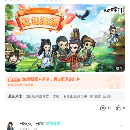
互动奖励：评论区抽取20名观众，获得5元现金红包奖励。
活动时间：2026年7月8日-7月14日
开奖时间：7月14日24点
领取方式：系统自动抽奖，中奖后请及时联系兑奖员。
活动说明：
1.每个tap账号只能领取1次奖励，已领取过可换号参与。
2.每个tap用户只能
2
游戏截图+评论，领5元现金红包
登录后查看开奖结果
葱音米来
：
Q版画风很可爱，体验一下开山立派当掌门的感觉
图片
11
9
列火火工作室
官方版主
2026/6/30