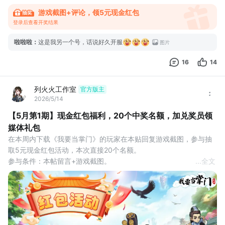
游戏截图+评论，领5元现金红包
登录后查看开奖结果
啦啦啦
：
这是我另一个号，话说好久开服
图片
16
14
列火火工作室
官方版主
2026/5/14
【5月第1期】现金红包福利，20个中奖名额，加兑奖员领
媒体礼包
在本周内下载《我要当掌门》的玩家在本贴回复游戏截图，参与抽
取5元现金红包活动，本次直接20个名额。
参与条件：本帖留言+游戏截图。
...
全文
互动奖励：评论区抽取20名观众，获得5元现金红包奖励。
活动时间：2026年5月14日-5月20日
开奖时间：5月20日24点
领取方式：系统自动抽奖，中奖后请及时联系兑奖员。
活动说明：