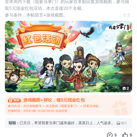
在本周内下载《我要当掌门》的玩家在本贴回复游戏截图，参与抽
取5元现金红包活动，本次直接20个名额。
参与条件：本帖留言+游戏截图。
...
全文
互动奖励：评论区抽取20名观众，获得5元现金红包奖励。
活动时间：2026年8月3日-8月9日
开奖时间：8月9日24点
领取方式：系统自动抽奖，中奖后请及时联系兑奖员。
活动说明：
1.每个tap账号只能领取1次奖励，已领取过可换号参与。
2.每个tap用户只能发一
2
游戏截图+评论，领5元现金红包
参与方式：关注发帖账号 + 关注游戏《我要当掌门》 + 回复活动帖
结束时间：2026-08-10 00:00:00 自动开奖
聪聪
：
已关注，希望我要当掌门越来越好，蒸蒸日上，人气超多。
图片
5
5