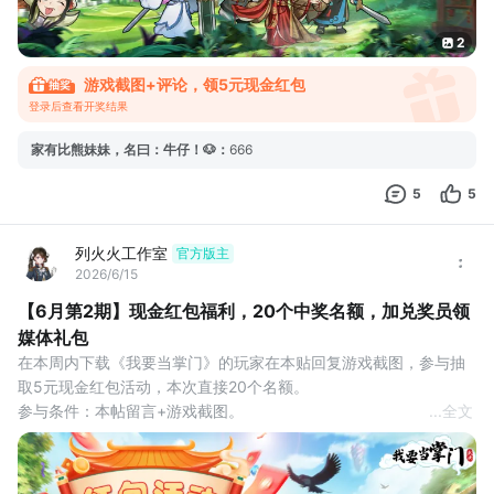
2
游戏截图+评论，领5元现金红包
登录后查看开奖结果
家有比熊妹妹，名曰：牛仔！🐶
：
666
5
5
列火火工作室
官方版主
2026/6/15
【6月第2期】现金红包福利，20个中奖名额，加兑奖员领
媒体礼包
在本周内下载《我要当掌门》的玩家在本贴回复游戏截图，参与抽
取5元现金红包活动，本次直接20个名额。
参与条件：本帖留言+游戏截图。
...
全文
互动奖励：评论区抽取20名观众，获得5元现金红包奖励。
活动时间：2026年6月16日-6月22日
开奖时间：6月22日24点