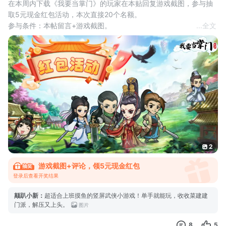
在本周内下载《我要当掌门》的玩家在本贴回复游戏截图，参与抽
取5元现金红包活动，本次直接20个名额。
参与条件：本帖留言+游戏截图。
...
全文
互动奖励：评论区抽取20名观众，获得5元现金红包奖励。
活动时间：2026年6月9日-6月15日
开奖时间：6月15日24点
领取方式：系统自动抽奖，中奖后请及时联系兑奖员。
活动说明：
1.每个tap账号只能领取1次奖励，已领取过可换号参与。
2.每个tap用户只能
2
游戏截图+评论，领5元现金红包
登录后查看开奖结果
颠趴小新
：
超适合上班摸鱼的竖屏武侠小游戏！单手就能玩，收收菜建建
门派，解压又上头。
图片
8
5