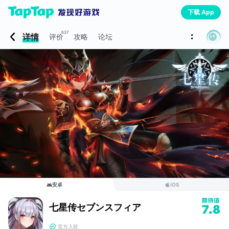
下载 App
637
详情
评价
攻略
论坛
安卓
iOS
七星传セブンスフィア
7.8
官方入驻