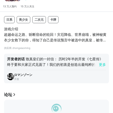
13 万人
预约
15 万人
关注
日系
美少女
二次元
卡牌
游戏介绍
超越命运之路、斩断宿命的轮回！灾厄降临、世界崩塌，被神秘黄
衣少女救下的你，得知了自己是传说预言中被选中的真皇，被传送
到七星界的你，将成为超越者少女们的领袖，展开惊心动魄的冒险
供应商 zhongxiaoming
来挽救世界劫难。
游戏特色：
开发者的话
致真皇们的一封信： 历时2年半的开发《七星传》
1. 众多的历史与神话中的人物，打造属于自己最强的美少女梦幻战
终于要和大家正式见面了！我们的初衷是创造出最纯粹的二次元
更多
队。
世界，游戏中会将日本众多一线声优的配音与角色完美融合，角
邀请知名画师制作的精美立绘，每个角色都经过精雕细琢，人物形
ロマンゾーン
色提供三段进化的深度养成系统，随着对角色的培养，逐步解
象饱满，拥有各自独有的技能与属性，4种不同的技能，专属装备，
开发
锁，将获得角色多种不同的样貌形态，陪伴真皇在异世界中展开
专属卡片与3个阶段的立绘形态进化。
冒险之旅，带来一场真正二次元探索盛宴。 更多新角色与新玩
法等待真皇您的逐步解锁。 《七星传》的正式漫画与周边内容
论坛
2. 自由的队伍与战阵...
也会陆续公开，还请大家敬请期待！ 《七星传》希望与大家一
起共同探索这个世界，请大家多多关注，一起交流想法及建议！