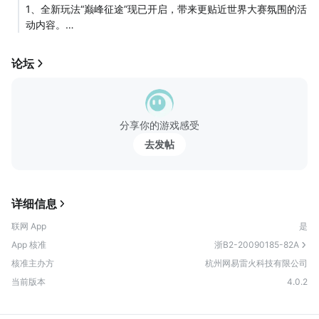
1、全新玩法“巅峰征途”现已开启，带来更贴近世界大赛氛围的活
动内容。
2、全新“足球王”服计费删档测试开启
论坛
分享你的游戏感受
去发帖
详细信息
联网 App
是
App 核准
浙B2-20090185-82A
核准主办方
杭州网易雷火科技有限公司
当前版本
4.0.2