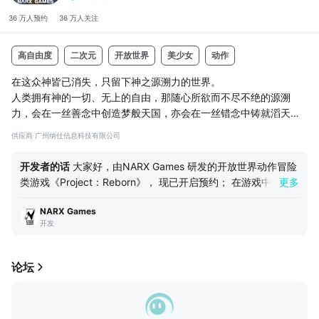
36 万人
预约
36 万人
关注
高自由度
二次元
开放世界
美少女
动作
在这众神皆已消失，只留下神之源溯力的世界。
人类拥有神的一切、无上的自由，那随心所欲而不尽不绝的源溯
力，会在一丝善念中创造梦般天国，亦会在一丝错念中铸就滔天灾
难。
供应商 广州纳仕信息科技有限公司
于是，███小队诞生。
审视神的力量，审视人的心，审视所有悲伤与痛苦能否消失在最
开发者的话
大家好，由NARX Games 研发的开放世界动作冒险
初。你是注定无可取代的其中一员，手中时刻紧握的专属武器，已
类游戏《Project：Reborn》， 现已开启预约； 在游戏中，你
更多
被冠以造就现今世界的女神“▍▍▍▍”之名。
将被指引前行，在「噩梦」频发的世界里解决各国的灾难，斩开
面对耶恩大地的错综权力与繁多强者，愿你找到真正值得的理想信
NARX Games
被封印在大地之下的真相； 我们期望将“视觉引导”、“镜头调
念，为之而战，破解世界的「最终真相」。
开发
度”、“动作反馈”等，能放大动作游戏表现的要素传递给用户，
我们将长期沉淀的移动端技术融汇于此款产品，希望做到降低用
户游玩门槛的同时，覆盖更多手游玩家，低门槛体验到动作游戏
论坛
的乐趣； 游戏世界观亦有幸请来知名动画编剧，合力打磨了近
一年时间，你作为玩家的意志非常重要，它将影响着世界的进程
和走势； 这将会是一款具有独特游戏体验和优雅世界观的手游