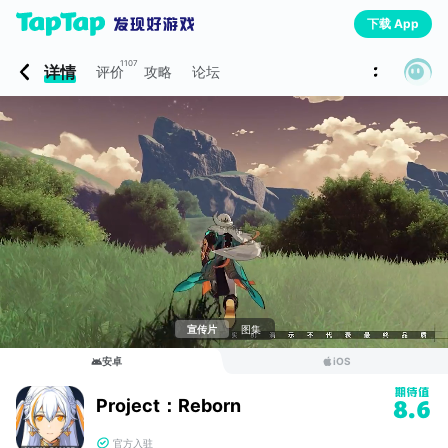
下载 App
1107
详情
评价
攻略
论坛
宣传片
图集
安卓
iOS
Project：Reborn
8.6
官方入驻