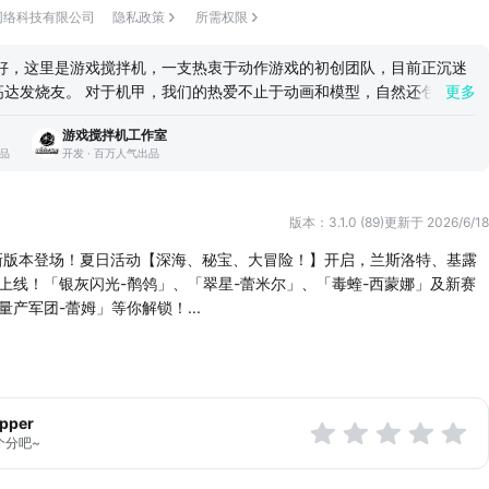
网络科技有限公司
隐私政策
所需权限
合了机甲美少女与经典GVG格斗玩法的3D竞技游戏，玩法以1V1、2V2
星之翼》中，玩家可操纵个性鲜明、战斗风格迥异的机甲少女，通过格斗
好，这里是游戏搅拌机，一支热衷于动作游戏的初创团队，目前正沉迷
术制定，感受不止于地面的三维战...
高达发烧友。 对于机甲，我们的热爱不止于动画和模型，自然还包括给
更多
游戏——高达VS系列（简称GVG）。这也是团队最根本的情怀所在，
游戏搅拌机工作室
的说法，他与VS系列的渊源最早能够追溯到PS2时期，从第一次接触
出品
开发 · 百万人气出品
，一直到《NEXT PLUS》让他彻底迷恋上了这个系列：极具操作性和流
，加上各种还原的武装和动作演出，放在今天来看都是一部非常优秀的
，我们战斗组的小伙伴基本每天都还会打上好几局，偶尔也会有程序组或
版本：3.1.0 (89)
更新于 2026/6/18
来挑战，但基本撼动不了战斗组的连胜纪录……大家这么做除了怀旧，更
样一个过程：抛开小众的标签，抛开门槛的问题，不断摸索和精进自己
1新版本登场！夏日活动【深海、秘宝、大冒险！】开启，兰斯洛特、基露
开发并打出帅气的连招，最后战胜对手获得足够的成就感！ 我们相信这
上线！「银灰闪光-鹡鸰」、「翠星-蕾米尔」、「毒蝰-西蒙娜」及新赛
力，也希望更多人能体验到这点。这便是我们做《星之翼》的契机之一。
产军团-蕾姆」等你解锁！...
机娘。市面上机娘类型游戏以回合制战斗或者SLG战棋题材居多，玩法
真正能3D化并且自由操作机娘飞行对战的作品还是少了点。我们觉得将
G玩法结合起来会是个很不错的主意，于是《星之翼》诞生了，作为团队
真真正正实现了我们想在3D立体空间中自由操纵机娘进行帅气战斗的想
apper
星之翼》中，你可以体验到机甲美少女角色的趣味养成、妙趣横生的经典
个分吧~
以1V1＆2V2为核心的集格斗射击、敏捷操作、战术制定为一身的超爽竞
地面的三维战斗体验！ 我们深知现在的《星之翼》还存在一些不足，自