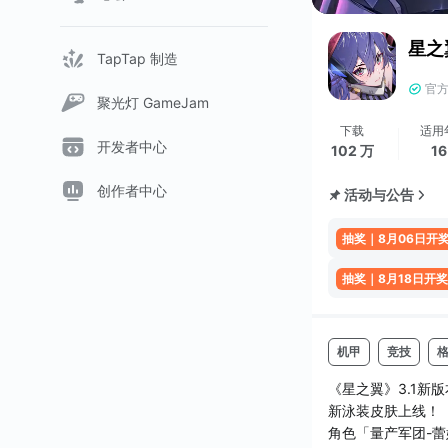
星之
TapTap 制造
官
聚光灯 GameJam
下载
适用
开发者中心
102 万
1
创作者中心
活动与公告
抽奖｜8月06日开
抽奖｜8月18日开奖
机甲
竞技
《星之翼》3.1
新泳装皮肤上线！
角色「量产军团-蕾姆