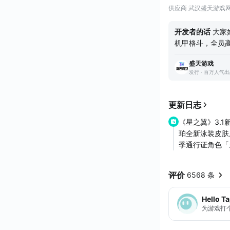
你共赴盛夏狂欢！
供应商 武汉盛天游戏
《星之翼》是一款融
对战为核心。在《
开发者的话
大家
射击、敏捷操作、战
机甲格斗，全员
了我们重大影响的
盛天游戏
按战斗组某位大神
发行 · 百万人气
《联邦VS吉翁》
畅感的战斗体验
作品。 到如今
更新日志
美术组的小伙伴
多地是在享受这
《星之翼》3.
所喜爱的角色，
珀全新泳装皮肤
就是GVG的魅
季通行证角色「量
另一个契机在于
多以PVE为主，
评价
6568 条
机娘题材和GV
的首个项目，它
Hello T
法。 因此在《
为游戏打
GVG格斗玩法、
技！感受不止于