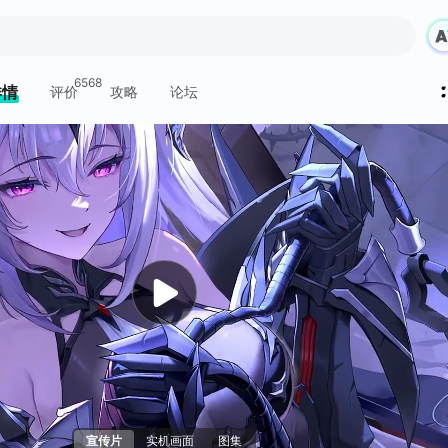
6568
详情
评价
攻略
论坛
宣传片
实机画面
图集