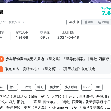
翼
7.6
方入驻
快捷登录
安卓
iOS
PC端
年龄
游戏大小
关注
上线日期
6+
1.91 GB
69 万
2024-04-18
参与活动赢精美游戏周边 《星之翼》「星导使档案」丨毒蝰-西蒙娜
奖
联动来袭，竞猜有礼！ 《星之翼》×《开天机创》联动决定！
格斗
射击
二次元
科幻
美少女
多人联机
PVP
3D
动
新版本登场！夏日活动【深海、秘宝、大冒险！】开启，兰斯洛特、基露珀全
「银灰闪光-鹡鸰」、「翠星-蕾米尔」、「毒蝰-西蒙娜」及新赛季通行证
」等你解锁！更有《星之翼》×《Frame Arms Girl》联动复刻来袭，邀